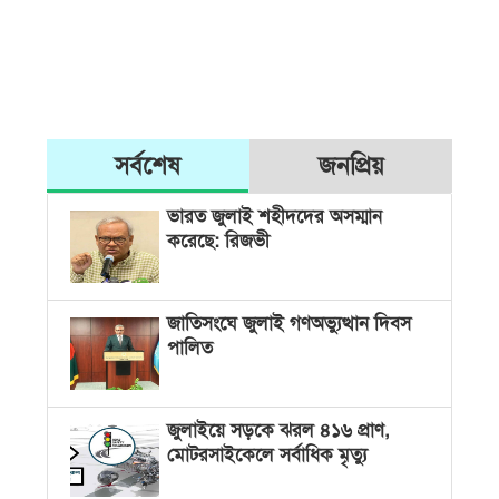
সর্বশেষ
জনপ্রিয়
ভারত জুলাই শহীদদের অসম্মান
করেছে: রিজভী
জাতিসংঘে জুলাই গণঅভ্যুত্থান দিবস
পালিত
জুলাইয়ে সড়কে ঝরল ৪১৬ প্রাণ,
মোটরসাইকেলে সর্বাধিক মৃত্যু