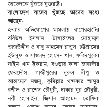
জাভেদকে খুঁজছে যুক্তরাষ্ট্র।
বাংলাদেশ যাদের খুঁজছে তাদের মধ্যে
আছেন-
হত্যার অভিযোগের মামলায় বাগেরহাটের
রবিউল ইসলাম, টাঙ্গাইলের মোহাম্মদ
তাজউদ্দীন ও বাবু আহমেদ রাতুল, চট্টগ্রামের
ইউসুফ ও সাজ্জাদ হোসেন খান, ফরিদপুরের
নাইম খান ইকরাম, বগুড়ার কালা জাহাঙ্গীর
ফেরদৌস, গাজীপুরের নুরুল দীপু ও
আহাম্মেদ মজনু, কুমিল্লার খন্দকার আব্দুর
রশীদ ও রাশেদ চৌধুরী, ঢাকার নুর চৌধুরী,
নবী হোসাইন, জিসান আহমেদ, তৌফিক