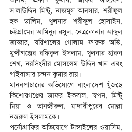
আলম, প্রকাশ কুমার, জাফর আহমেদ,
সালাউদ্দিন মিন্টু, নাজমুল আনসার, শরীফুল
হক ডালিম, খুলনার শরীফুল হোসাইন,
চট্টগ্রামের আমিনুর রসুল, নেত্রকোনার আব্দুল
জাব্বার, বরিশালের গোলাম ফারুক অভি,
মুন্সীগঞ্জের রফিকুল ইসলাম, খুলনার হারুন
শেখ, নরসিংদীর মোসলেম উদ্দিন খান এবং
গাইবান্ধার চন্দন কুমার রায়।
মানবপাচারের অভিযোগে বাংলাদেশ খুঁজছে
কিশোরগঞ্জের জাফর ইকবাল, স্বপন, মিন্টু
মিয়া ও তানজীরুল, মাদারীপুরের মোল্লা
নজরুল ইসলামকে।
পর্নোগ্রাফির অভিযোগে টাঙ্গাইলের ওয়াসিম,