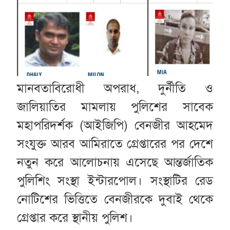
মানবতাবিরোধী অপরাধ, দুর্নীতি ও
জালিয়াতির মামলায় পুলিশের সাবেক
মহাপরিদর্শক (আইজিপি) বেনজীর আহমেদ
সংযুক্ত আরব আমিরাতে গ্রেপ্তারের পর দেশে
নতুন করে আলোচনায় এসেছে আন্তর্জাতিক
পুলিশিং সংস্থা ইন্টারপোল। সংস্থাটির রেড
নোটিশের ভিত্তিতে বেনজীরকে দুবাই থেকে
গ্রেপ্তার করে স্থানীয় পুলিশ।