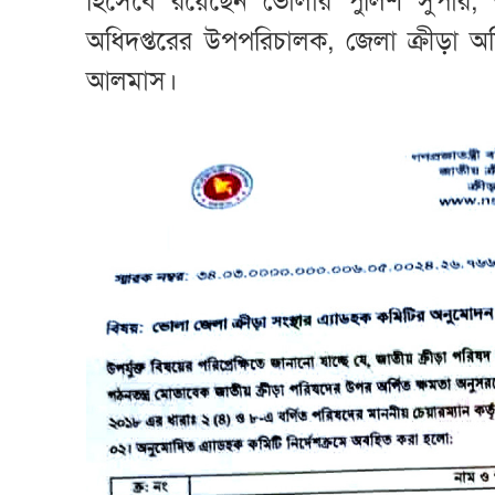
হিসেবে রয়েছেন ভোলার পুলিশ সুপার, অ
অধিদপ্তরের উপপরিচালক, জেলা ক্রীড়া 
আলমাস।