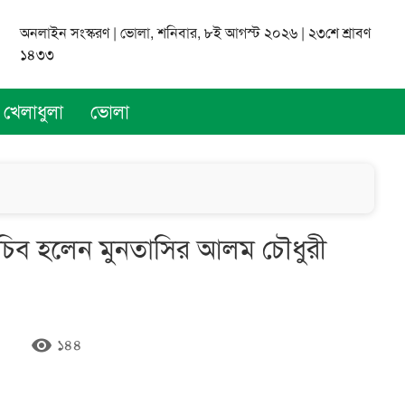
অনলাইন সংস্করণ | ভোলা, শনিবার, ৮ই আগস্ট ২০২৬ | ২৩শে শ্রাবণ
১৪৩৩
খেলাধুলা
ভোলা
 সচিব হলেন মুনতাসির আলম চৌধুরী
remove_red_eye
১৪৪