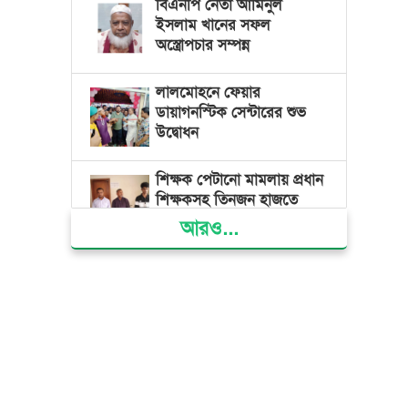
বিএনপি নেতা আমিনুল
ইসলাম খানের সফল
অস্ত্রোপচার সম্পন্ন
লালমোহনে ফেয়ার
ডায়াগনস্টিক সেন্টারের শুভ
উদ্বোধন
শিক্ষক পেটানো মামলায় প্রধান
শিক্ষকসহ তিনজন হাজতে
আরও...
ভোলায় মিথ্যা অপবাদের বিচার
দাবিতে মানববন্ধন ও বিক্ষোভ
গ্যাস সংকট, ভুতুড়ে বিদ্যুৎ
বিল ও দ্রব্যমূল্য বৃদ্ধির
প্রতিবাদে ভোলায় ১১ দলীয়
ঐক্যের প্রধানমন্ত্রী বরাবর