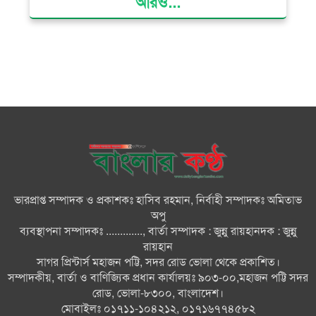
আরও...
দৌলতখানে জমি বিরোধে পরিবারকে
ঘরছাড়া, আদালতের নিষেধাজ্ঞা অমান্য
করে ঘর নির্মাণের অভিযোগ
মনপুরায় সংরক্ষিত বনাঞ্চলের খালে
বিষ দিয়ে মাছ ধরায় ৩ জেলে আটক
তজুমদ্দিনে চর মোজাম্মেলে চাঁদাবাজি
ও রাজনৈতিক চক্রান্তের অপচেষ্টার
বিরুদ্ধে সংবাদ সম্মেলন
ভারপ্রাপ্ত সম্পাদক ও প্রকাশকঃ হাসিব রহমান, নির্বাহী সম্পাদকঃ অমিতাভ
সবার সম্মিলিত প্রচেষ্টায় সুন্দর
অপু
বাংলাদেশ গড়তে চাই: প্রধানমন্ত্রী
ব্যবস্থাপনা সম্পাদকঃ ............., বার্তা সম্পাদক : জুন্নু রায়হানদক : জুন্নু
রায়হান
সাগর প্রিন্টার্স মহাজন পট্টি, সদর রোড ভোলা থেকে প্রকাশিত।
চিকিৎসক সমাজের পেশাগত
সম্পাদকীয়, বার্তা ও বাণিজ্যিক প্রধান কার্যালয়ঃ ৯০৩-০০,মহাজন পট্টি সদর
উৎকর্ষতার উজ্জ্বল দৃষ্টান্ত ড্যাব: ডা.
রোড, ভোলা-৮৩০০, বাংলাদেশ।
জুবাইদা
মোবাইলঃ ০১৭১১-১০৪২১২, ০১৭১৬৭৭৪৫৮২