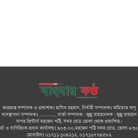
ভারপ্রাপ্ত সম্পাদক ও প্রকাশকঃ হাসিব রহমান, নির্বাহী সম্পাদকঃ অমিতাভ অপু
ব্যবস্থাপনা সম্পাদকঃ ............., বার্তা সম্পাদক : জুন্নু রায়হানদক : জুন্নু রায়হান
সাগর প্রিন্টার্স মহাজন পট্টি, সদর রোড ভোলা থেকে প্রকাশিত।
ার্তা ও বাণিজ্যিক প্রধান কার্যালয়ঃ ৯০৩-০০,মহাজন পট্টি সদর রোড, ভোলা-৮৩
মোবাইলঃ ০১৭১১-১০৪২১২, ০১৭১৬৭৭৪৫৮২