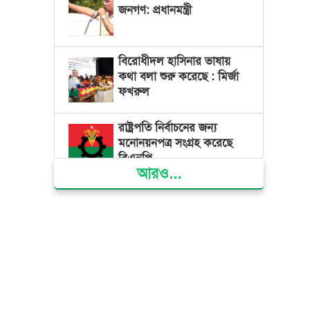
জনগণ: প্রধানমন্ত্রী
বিরোধীদল হাসিনার ভাষায়
কথা বলা শুরু করেছে : মির্জা
ফখরুল
রাষ্ট্রপতি নির্বাচনের জন্য
মনোনয়নপত্র সংগ্রহ করেছে
বিএনপি
আরও...
আমদানি নির্ভরতা ভেঙে নিজস্ব
গ্যাস উত্তোলনে জোর দিচ্ছে
সরকার : তথ্যমন্ত্রী
দেশের মোট ভোটার ১২ কোটি
৮৬ লাখ ৩২ হাজার ৫৫৫ জন
: ইসি