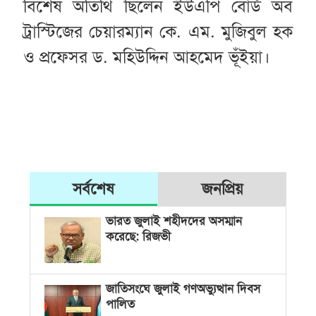
বিশেষ অতিথি ছিলেন ইউএপি বোর্ড অব
ট্রাস্টিজের চেয়ারম্যান কে. এম. মুজিবুল হক
ও প্রফেসর ড. মহিউদ্দিন আহমেদ ভূঁইয়া।
সর্বশেষ
জনপ্রিয়
ভারত জুলাই শহীদদের অসম্মান
করেছে: রিজভী
জাতিসংঘে জুলাই গণঅভ্যুত্থান দিবস
পালিত