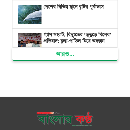
দেশের বিভিন্ন স্থানে বৃষ্টির পূর্বাভাস
গ্যাস সংকট, বিদ্যুতের ‘ভূতুড়ে বিলের’
প্রতিবাদ: চুলা-পাতিল নিয়ে অবস্থান
আরও...
ক্ষমতার কেন্দ্র গণভবন থেকে রক্তাক্ত
গণঅভ্যুত্থানের স্মৃতি জাদুঘর
জুলাই গণ-অভ্যুত্থান দিবসে ভোলায়
৩০০ রোগীকে বিনামূল্যে চিকিৎসাসেবা
ভোলায় ১১ দলীয় জোটের বিক্ষোভ
সমাবেশ ও গণমিছিল