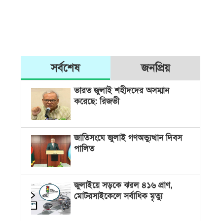
সর্বশেষ
জনপ্রিয়
ভারত জুলাই শহীদদের অসম্মান
করেছে: রিজভী
জাতিসংঘে জুলাই গণঅভ্যুত্থান দিবস
পালিত
জুলাইয়ে সড়কে ঝরল ৪১৬ প্রাণ,
মোটরসাইকেলে সর্বাধিক মৃত্যু