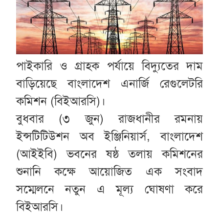
পাইকারি ও গ্রাহক পর্যায়ে বিদ্যুতের দাম
বাড়িয়েছে বাংলাদেশ এনার্জি রেগুলেটরি
কমিশন (বিইআরসি)।
বুধবার (৩ জুন) রাজধানীর রমনায়
ইন্সটিটিউশন অব ইঞ্জিনিয়ার্স, বাংলাদেশ
(আইইবি) ভবনের ষষ্ঠ তলায় কমিশনের
শুনানি কক্ষে আয়োজিত এক সংবাদ
সম্মেলনে নতুন এ মূল্য ঘোষণা করে
বিইআরসি।