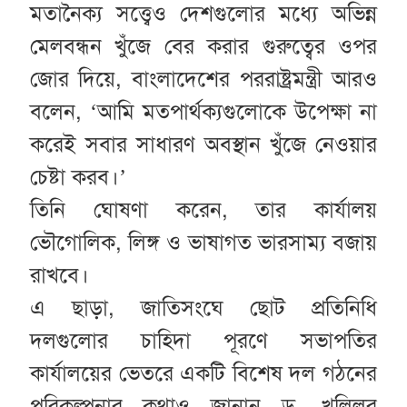
মতানৈক্য সত্ত্বেও দেশগুলোর মধ্যে অভিন্ন
মেলবন্ধন খুঁজে বের করার গুরুত্বের ওপর
জোর দিয়ে, বাংলাদেশের পররাষ্ট্রমন্ত্রী আরও
বলেন, ‘আমি মতপার্থক্যগুলোকে উপেক্ষা না
করেই সবার সাধারণ অবস্থান খুঁজে নেওয়ার
চেষ্টা করব।’
তিনি ঘোষণা করেন, তার কার্যালয়
ভৌগোলিক, লিঙ্গ ও ভাষাগত ভারসাম্য বজায়
রাখবে।
এ ছাড়া, জাতিসংঘে ছোট প্রতিনিধি
দলগুলোর চাহিদা পূরণে সভাপতির
কার্যালয়ের ভেতরে একটি বিশেষ দল গঠনের
পরিকল্পনার কথাও জানান ড. খলিলুর