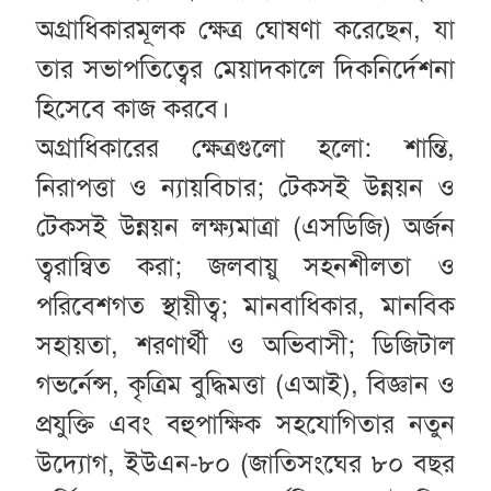
অগ্রাধিকারমূলক ক্ষেত্র ঘোষণা করেছেন, যা
তার সভাপতিত্বের মেয়াদকালে দিকনির্দেশনা
হিসেবে কাজ করবে।
অগ্রাধিকারের ক্ষেত্রগুলো হলো: শান্তি,
নিরাপত্তা ও ন্যায়বিচার; টেকসই উন্নয়ন ও
টেকসই উন্নয়ন লক্ষ্যমাত্রা (এসডিজি) অর্জন
ত্বরান্বিত করা; জলবায়ু সহনশীলতা ও
পরিবেশগত স্থায়ীত্ব; মানবাধিকার, মানবিক
সহায়তা, শরণার্থী ও অভিবাসী; ডিজিটাল
গভর্নেন্স, কৃত্রিম বুদ্ধিমত্তা (এআই), বিজ্ঞান ও
প্রযুক্তি এবং বহুপাক্ষিক সহযোগিতার নতুন
উদ্যোগ, ইউএন-৮০ (জাতিসংঘের ৮০ বছর