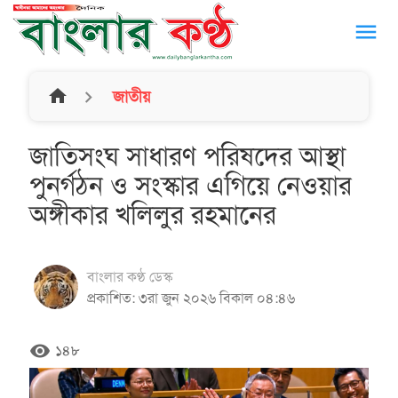
menu
home
জাতীয়
জাতিসংঘ সাধারণ পরিষদের আস্থা
পুনর্গঠন ও সংস্কার এগিয়ে নেওয়ার
অঙ্গীকার খলিলুর রহমানের
বাংলার কণ্ঠ ডেস্ক
প্রকাশিত: ৩রা জুন ২০২৬ বিকাল ০৪:৪৬
remove_red_eye
১৪৮