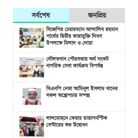
সর্বশেষ
জনপ্রিয়
বিজেপির চেয়ারম্যান আন্দালিব রহমান
পার্থের দ্বিতীয় কারামুক্তি দিবস
উপলক্ষে মিলাদ ও দোয়া
দৌলতখান পৌরসভায় অর্থ সংকট
নাগরিক সেবা কার্যক্রম বিপর্যস্ত
বিএনপি নেতা আমিনুল ইসলাম খানের
সফল অস্ত্রোপচার সম্পন্ন
লালমোহনে ফেয়ার ডায়াগনস্টিক
সেন্টারের শুভ উদ্বোধন