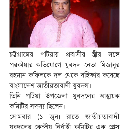
চট্টগ্রামের পটিয়ায় প্রবাসীর স্ত্রীর সঙ্গে
পরকীয়ার অভিযোগে যুবদল নেতা মিজানুর
রহমান কফিলকে দল থেকে বহিষ্কার করেছে
বাংলাদেশ জাতীয়তাবাদী যুবদল।
তিনি পটিয়া উপজেলা যুবদলের আহ্বায়ক
কমিটির সদস্য ছিলেন।
সোমবার (১ জুন) রাতে জাতীয়তাবাদী
যুবদলের কেন্দ্রীয় নির্বাহী কমিটির এক প্রেস