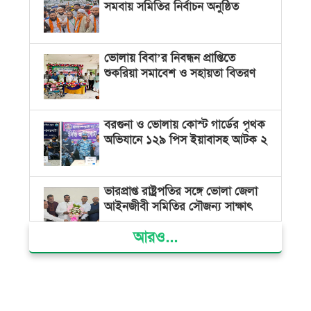
সমবায় সমিতির নির্বাচন অনুষ্ঠিত
ভোলায় বিবা’র নিবন্ধন প্রাপ্তিতে
শুকরিয়া সমাবেশ ও সহায়তা বিতরণ
বরগুনা ও ভোলায় কোস্ট গার্ডের পৃথক
অভিযানে ১২৯ পিস ইয়াবাসহ আটক ২
ভারপ্রাপ্ত রাষ্ট্রপতির সঙ্গে ভোলা জেলা
আইনজীবী সমিতির সৌজন্য সাক্ষাৎ
আরও...
দৌলতখানে জমি বিরোধে পরিবারকে
ঘরছাড়া, আদালতের নিষেধাজ্ঞা অমান্য
করে ঘর নির্মাণের অভিযোগ