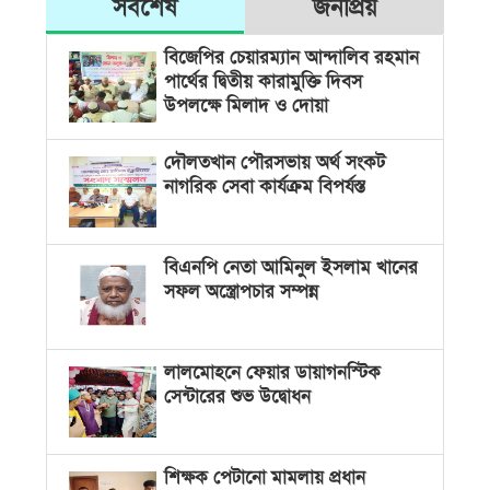
সর্বশেষ
জনপ্রিয়
বিজেপির চেয়ারম্যান আন্দালিব রহমান
পার্থের দ্বিতীয় কারামুক্তি দিবস
উপলক্ষে মিলাদ ও দোয়া
দৌলতখান পৌরসভায় অর্থ সংকট
নাগরিক সেবা কার্যক্রম বিপর্যস্ত
বিএনপি নেতা আমিনুল ইসলাম খানের
সফল অস্ত্রোপচার সম্পন্ন
লালমোহনে ফেয়ার ডায়াগনস্টিক
সেন্টারের শুভ উদ্বোধন
শিক্ষক পেটানো মামলায় প্রধান