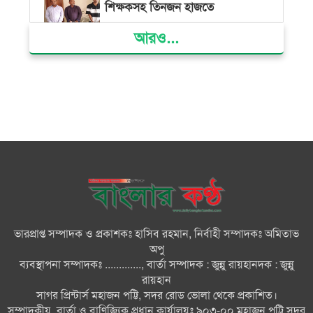
শিক্ষকসহ তিনজন হাজতে
আরও...
ভোলায় মিথ্যা অপবাদের বিচার
দাবিতে মানববন্ধন ও বিক্ষোভ
গ্যাস সংকট, ভুতুড়ে বিদ্যুৎ বিল ও
দ্রব্যমূল্য বৃদ্ধির প্রতিবাদে ভোলায় ১১
দলীয় ঐক্যের প্রধানমন্ত্রী বরাবর
স্মারকলিপি প্রদান
ভারত জুলাই শহীদদের অসম্মান
করেছে: রিজভী
ভারপ্রাপ্ত সম্পাদক ও প্রকাশকঃ হাসিব রহমান, নির্বাহী সম্পাদকঃ অমিতাভ
অপু
জাতিসংঘে জুলাই গণঅভ্যুত্থান দিবস
ব্যবস্থাপনা সম্পাদকঃ ............., বার্তা সম্পাদক : জুন্নু রায়হানদক : জুন্নু
পালিত
রায়হান
সাগর প্রিন্টার্স মহাজন পট্টি, সদর রোড ভোলা থেকে প্রকাশিত।
সম্পাদকীয়, বার্তা ও বাণিজ্যিক প্রধান কার্যালয়ঃ ৯০৩-০০,মহাজন পট্টি সদর