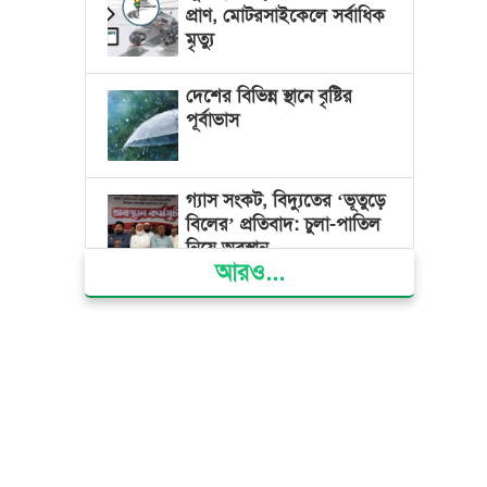
প্রাণ, মোটরসাইকেলে সর্বাধিক
মৃত্যু
দেশের বিভিন্ন স্থানে বৃষ্টির
পূর্বাভাস
গ্যাস সংকট, বিদ্যুতের ‘ভূতুড়ে
বিলের’ প্রতিবাদ: চুলা-পাতিল
নিয়ে অবস্থান
আরও...
ক্ষমতার কেন্দ্র গণভবন থেকে
রক্তাক্ত গণঅভ্যুত্থানের স্মৃতি
জাদুঘর
জুলাই গণ-অভ্যুত্থান দিবসে
ভোলায় ৩০০ রোগীকে
বিনামূল্যে চিকিৎসাসেবা