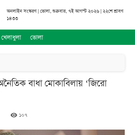
অনলাইন সংস্করণ | ভোলা, শুক্রবার, ৭ই আগস্ট ২০২৬ | ২২শে শ্রাবণ
১৪৩৩
খেলাধুলা
ভোলা
য় অনৈতিক বাধা মোকাবিলায় ‘জিরো
remove_red_eye
১০৭