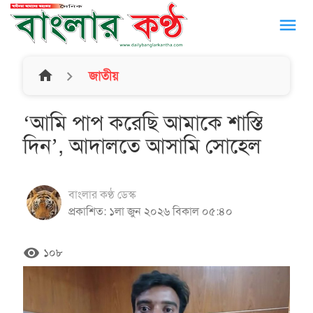
menu
home
জাতীয়
‘আমি পাপ করেছি আমাকে শাস্তি
দিন’, আদালতে আসামি সোহেল
বাংলার কণ্ঠ ডেস্ক
প্রকাশিত: ১লা জুন ২০২৬ বিকাল ০৫:৪০
remove_red_eye
১০৮