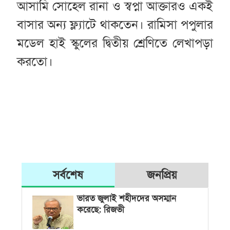
আসামি সোহেল রানা ও স্বপ্না আক্তারও একই
বাসার অন্য ফ্ল্যাটে থাকতেন। রামিসা পপুলার
মডেল হাই স্কুলের দ্বিতীয় শ্রেণিতে লেখাপড়া
করতো।
সর্বশেষ
জনপ্রিয়
ভারত জুলাই শহীদদের অসম্মান
করেছে: রিজভী