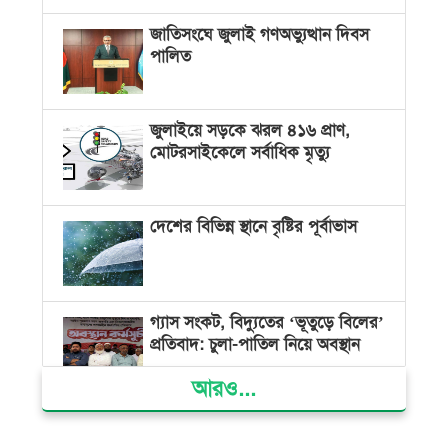
জাতিসংঘে জুলাই গণঅভ্যুত্থান দিবস
পালিত
জুলাইয়ে সড়কে ঝরল ৪১৬ প্রাণ,
মোটরসাইকেলে সর্বাধিক মৃত্যু
দেশের বিভিন্ন স্থানে বৃষ্টির পূর্বাভাস
গ্যাস সংকট, বিদ্যুতের ‘ভূতুড়ে বিলের’
প্রতিবাদ: চুলা-পাতিল নিয়ে অবস্থান
আরও...
ক্ষমতার কেন্দ্র গণভবন থেকে রক্তাক্ত
গণঅভ্যুত্থানের স্মৃতি জাদুঘর