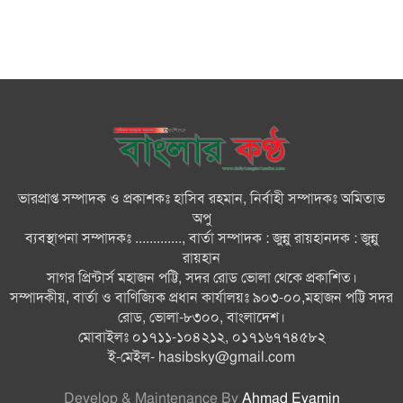
জুলাই গণ-অভ্যুত্থান দিবসে ভোলায়
৩০০ রোগীকে বিনামূল্যে চিকিৎসাসেবা
ভোলায় ১১ দলীয় জোটের বিক্ষোভ
সমাবেশ ও গণমিছিল
ভারপ্রাপ্ত সম্পাদক ও প্রকাশকঃ হাসিব রহমান, নির্বাহী সম্পাদকঃ অমিতাভ
বোরহানউদ্দিনে কিশোরীকে সংঘবদ্ধ
অপু
ধর্ষণ ও ভিডিও ধারণ ও ছড়িয়ে
ব্যবস্থাপনা সম্পাদকঃ ............., বার্তা সম্পাদক : জুন্নু রায়হানদক : জুন্নু
দেওয়ার অভিযোগ তিন জন গ্রেপ্তার,
রায়হান
থানায় মামলা
সাগর প্রিন্টার্স মহাজন পট্টি, সদর রোড ভোলা থেকে প্রকাশিত।
সম্পাদকীয়, বার্তা ও বাণিজ্যিক প্রধান কার্যালয়ঃ ৯০৩-০০,মহাজন পট্টি সদর
ভোলায় নানা আয়োজনে জুলাই
রোড, ভোলা-৮৩০০, বাংলাদেশ।
গণঅভ্যুত্থান দিবস পালন
মোবাইলঃ ০১৭১১-১০৪২১২, ০১৭১৬৭৭৪৫৮২
ই-মেইল-
hasibsky@gmail.com
Develop & Maintenance By
Ahmad Eyamin