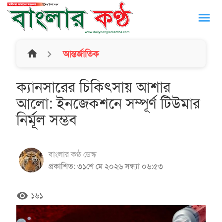
menu
home
আন্তর্জাতিক
ক্যানসারের চিকিৎসায় আশার
আলো: ইনজেকশনে সম্পূর্ণ টিউমার
নির্মূল সম্ভব
বাংলার কণ্ঠ ডেস্ক
প্রকাশিত: ৩১শে মে ২০২৬ সন্ধ্যা ০৬:৫৩
remove_red_eye
১৬১