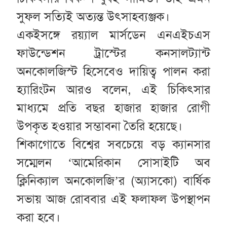
সুফল সত্যিই অত্যন্ত উৎসাহব্যঞ্জক।
একইসঙ্গে রয়্যাল মার্সডেন এনএইচএস
ফাউন্ডেশন ট্রাস্টের কনসালট্যান্ট
অনকোলজিস্ট হিসেবেও দায়িত্ব পালন করা
হ্যারিংটন আরও বলেন, এই চিকিৎসার
মাধ্যমে প্রতি বছর হাজার হাজার রোগী
উপকৃত হওয়ার সম্ভাবনা তৈরি হয়েছে।
শিকাগোতে বিশ্বের সবচেয়ে বড় ক্যানসার
সম্মেলন ‘আমেরিকান সোসাইটি অব
ক্লিনিক্যাল অনকোলজি’র (অ্যাসকো) বার্ষিক
সভায় আজ রোববার এই ফলাফল উপস্থাপন
করা হবে।