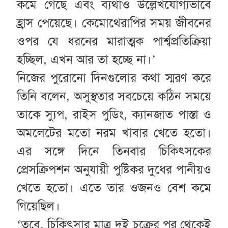
কমে গেছে এবং ব্যথাও উল্লেখযোগ্যভাবে
হ্রাস পেয়েছে। কেমোথেরাপির সময় জীবনের
ওপর যে ধরনের মারাত্মক পার্শ্বপ্রতিক্রিয়া
হচ্ছিল, এখন আর তা হচ্ছে না।’
নিজের পুরোনো দিনগুলোর কথা স্মরণ করে
তিনি বলেন, অসুস্থতার সবচেয়ে কঠিন সময়ে
তাকে স্যুপ, রাইস পুডিং, ক্যানজাত পাস্তা ও
অমলেটের মতো নরম খাবার খেতে হতো।
এর সঙ্গে দিনে তিনবার চিকিৎসকের
প্রেসক্রিপশন অনুযায়ী পুষ্টিকর দুধের পানীয়ও
খেতে হতো। এতে তার ওজনও বেশ কমে
গিয়েছিল।
‘তবে, চিকিৎসার মাত্র দুই চক্রের পর থেকেই