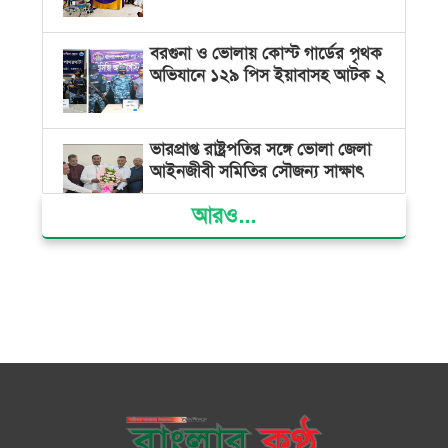
বরগুনা ও ভোলায় কোস্ট গার্ডের পৃথক
অভিযানে ১২৯ পিস ইয়াবাসহ আটক ২
ভারপ্রাপ্ত রাষ্ট্রপতির সঙ্গে ভোলা জেলা
আইনজীবী সমিতির সৌজন্য সাক্ষাৎ
আরও...
দৌলতখানে জমি বিরোধে পরিবারকে
ঘরছাড়া, আদালতের নিষেধাজ্ঞা অমান্য
করে ঘর নির্মাণের অভিযোগ
মনপুরায় সংরক্ষিত বনাঞ্চলের খালে
বিষ দিয়ে মাছ ধরায় ৩ জেলে আটক
তজুমদ্দিনে চর মোজাম্মেলে চাঁদাবাজি
ও রাজনৈতিক চক্রান্তের অপচেষ্টার