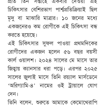
প্রতি তিন সপ্তাহে একবার দেওয়া এই
চিকিৎসার বেশিরভাগ পার্শ্বপ্রতিক্রিয়াই ছিল
মৃদু বা মাঝারি মাত্রার। ১০ জনের মধ্যে
একজনেরও কম রোগীকে এই চিকিৎসা বন্ধ
করতে হয়েছে।
এই চিকিৎসার সুফল পাওয়া প্রথমদিকের
রোগীদের একজন হলেন ৫৬ বছর বয়সী
কার্ল ওয়ালশ। ২০২৪ সালের মে মাসে তার
জিহ্বায় ক্যানসার ধরা পড়ে। এরপর ২০২৫
সালের জুলাই মাসে তিনি রয়্যাল মার্সডেনে
‘অরিগ্যামি-৪’ নামের ওই ট্রায়ালে যোগ
দেন।
তিনি বলেন, শুরুতে আমাকে কেমোথেরাপি