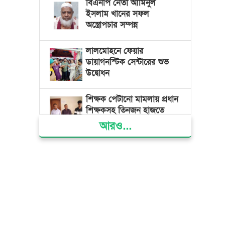
বিএনপি নেতা আমিনুল
ইসলাম খানের সফল
অস্ত্রোপচার সম্পন্ন
লালমোহনে ফেয়ার
ডায়াগনস্টিক সেন্টারের শুভ
উদ্বোধন
শিক্ষক পেটানো মামলায় প্রধান
শিক্ষকসহ তিনজন হাজতে
আরও...
ভোলায় মিথ্যা অপবাদের বিচার
দাবিতে মানববন্ধন ও বিক্ষোভ
গ্যাস সংকট, ভুতুড়ে বিদ্যুৎ
বিল ও দ্রব্যমূল্য বৃদ্ধির
প্রতিবাদে ভোলায় ১১ দলীয়
ঐক্যের প্রধানমন্ত্রী বরাবর