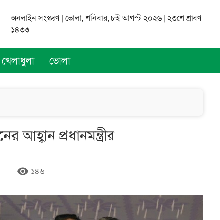
অনলাইন সংস্করণ | ভোলা, শনিবার, ৮ই আগস্ট ২০২৬ | ২৩শে শ্রাবণ
১৪৩৩
খেলাধুলা
ভোলা
আহ্বান প্রধানমন্ত্রীর
remove_red_eye
১৪৬