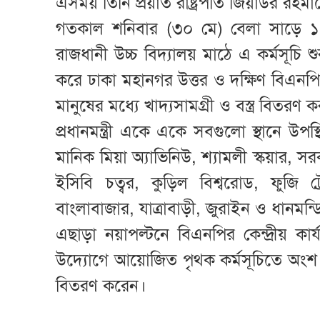
এসময় তিনি প্রয়াত রাষ্ট্রপতি জিয়াউর র
গতকাল শনিবার (৩০ মে) বেলা সাড়ে ১১ট
রাজধানী উচ্চ বিদ্যালয় মাঠে এ কর্মসূচি শু
করে ঢাকা মহানগর উত্তর ও দক্ষিণ বিএনপির
মানুষের মধ্যে খাদ্যসামগ্রী ও বস্ত্র বিতরণ 
প্রধানমন্ত্রী একে একে সবগুলো স্থানে উপ
মানিক মিয়া অ্যাভিনিউ, শ্যামলী স্কয়ার, স
ইসিবি চত্বর, কুড়িল বিশ্বরোড, ফুজি ট
বাংলাবাজার, যাত্রাবাড়ী, জুরাইন ও ধানমন
এছাড়া নয়াপল্টনে বিএনপির কেন্দ্রীয় ক
উদ্যোগে আয়োজিত পৃথক কর্মসূচিতে অংশ নিয়ে প্
বিতরণ করেন।