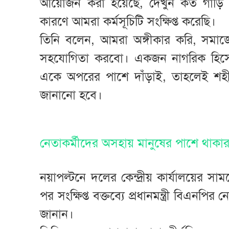
আয়োজন করা হয়েছে, দেখুন কত গাড়ি চল
কারণে আমরা কর্মসূচিটি সংক্ষিপ্ত করেছি।
তিনি বলেন, আমরা অঙ্গীকার করি, সমাজ
সহযোগিতা করবো। একজন নাগরিক হিসেব
একে অপরের পাশে দাঁড়াই, তাহলেই শহীদ রাষ
জানানো হবে।
নেতাকর্মীদের অসহায় মানুষের পাশে থাকার
নয়াপল্টনে দলের কেন্দ্রীয় কার্যালয়ের সামন
পর সংক্ষিপ্ত বক্তব্যে প্রধানমন্ত্রী বিএনপ
জানান।