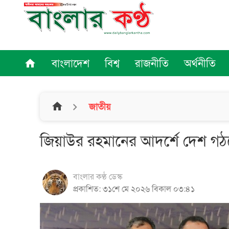
বাংলাদেশ
বিশ্ব
রাজনীতি
অর্থনীতি
home
home
জাতীয়
জিয়াউর রহমানের আদর্শে দেশ গঠনের 
বাংলার কণ্ঠ ডেস্ক
প্রকাশিত: ৩১শে মে ২০২৬ বিকাল ০৩:৪১