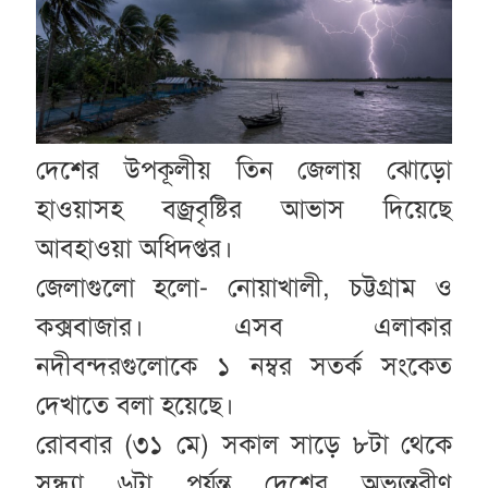
দেশের উপকূলীয় তিন জেলায় ঝোড়ো
হাওয়াসহ বজ্রবৃষ্টির আভাস দিয়েছে
আবহাওয়া অধিদপ্তর।
জেলাগুলো হলো- নোয়াখালী, চট্টগ্রাম ও
কক্সবাজার। এসব এলাকার
নদীবন্দরগুলোকে ১ নম্বর সতর্ক সংকেত
দেখাতে বলা হয়েছে।
রোববার (৩১ মে) সকাল সাড়ে ৮টা থেকে
সন্ধ্যা ৬টা পর্যন্ত দেশের অভ্যন্তরীণ