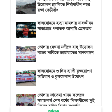
উত্তোলন হুমকিতে নির্মাণাধীন শহর
রক্ষা বেড়ীবাঁধ
লালমোহনে হত্যা মামলায় যাবজ্জীবন
সাজাপ্রাপ্ত পলাতক আসামি গ্রেফতার
ভোলায় মেঘনা নদীতে বালু উত্তোলন
বন্ধের দাবিতে জামায়াতের মানববন্ধন
লালমোহনে ৩ দিন ব্যাপী বৃক্ষরোপণ
অভিযান ও বৃক্ষমেলান উদ্বোধন
ভোলার ফাতেমা খানম কলেজে
সমাজকর্ম শেষ বর্ষের শিক্ষার্থীদের দুই
দিনের বর্নাঢ্য বিদায় সংবর্ধনা
আরও...