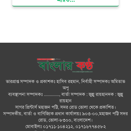
বিভ্রান্তকারীদের ব্যাপারে সতর্ক থাকুন :
প্রধানমন্ত্রী
তরুণ নারীরা নেতৃত্বের সুযোগ পেলে
শক্তিশালী হবে দেশের ভবিষ্যৎ :
জুবাইদা রহমান
বিএনপির সকল ক্ষমতার উৎস জনগণ:
প্রধানমন্ত্রী
ভারপ্রাপ্ত সম্পাদক ও প্রকাশকঃ হাসিব রহমান, নির্বাহী সম্পাদকঃ অমিতাভ
বিরোধীদল হাসিনার ভাষায় কথা বলা
অপু
শুরু করেছে : মির্জা ফখরুল
ব্যবস্থাপনা সম্পাদকঃ ............., বার্তা সম্পাদক : জুন্নু রায়হানদক : জুন্নু
রায়হান
সাগর প্রিন্টার্স মহাজন পট্টি, সদর রোড ভোলা থেকে প্রকাশিত।
রাষ্ট্রপতি নির্বাচনের জন্য মনোনয়নপত্র
সম্পাদকীয়, বার্তা ও বাণিজ্যিক প্রধান কার্যালয়ঃ ৯০৩-০০,মহাজন পট্টি সদর
সংগ্রহ করেছে বিএনপি
রোড, ভোলা-৮৩০০, বাংলাদেশ।
মোবাইলঃ ০১৭১১-১০৪২১২, ০১৭১৬৭৭৪৫৮২