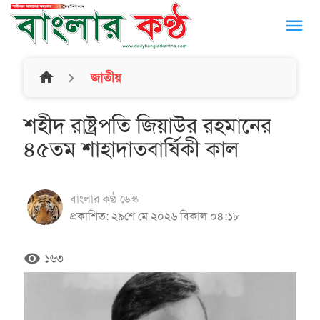
menu
home
জাতীয়
শহীদ রাষ্ট্রপতি জিয়াউর রহমানের
৪৫তম শাহাদাতবার্ষিকী কাল
বাংলার কণ্ঠ ডেস্ক
প্রকাশিত: ২৯শে মে ২০২৬ বিকাল ০৪:১৮
remove_red_eye
১৬৩