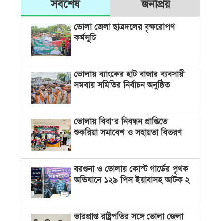
সর্বশেষ
জনপ্রিয়
ভোলা জেলা ছাত্রদলের বৃক্ষরোপণ
কর্মসূচি
ভোলায় ব্যাংকের হাট বাজার ব্যবসায়ী
সমবায় সমিতির নির্বাচন অনুষ্ঠিত
ভোলায় বিবা’র নিবন্ধন প্রাপ্তিতে
শুকরিয়া সমাবেশ ও সহায়তা বিতরণ
বরগুনা ও ভোলায় কোস্ট গার্ডের পৃথক
অভিযানে ১২৯ পিস ইয়াবাসহ আটক ২
ভারপ্রাপ্ত রাষ্ট্রপতির সঙ্গে ভোলা জেলা