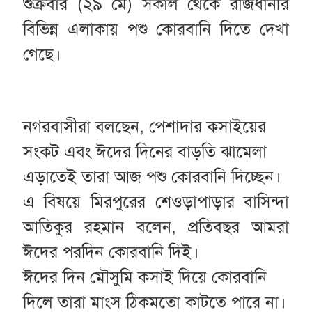
শুক্রবার (২৯ মে) সকাল থেকে রাজধানীর
বিভিন্ন এলাকায় পশু কোরবানি দিতে দেখা
গেছে।
নগরবাসীরা বলছেন, পেশাদার কসাইয়ের
সংকট এবং ঈদের দিনের বাড়তি ঝামেলা
এড়াতেই তারা আজ পশু কোরবানি দিচ্ছেন।
এ বিষয়ে মিরপুরের শেওড়াপাড়ার বাসিন্দা
আতিকুর রহমান বলেন, প্রতিবছর আমরা
ঈদের পরদিন কোরবানি দিই।
ঈদের দিন মৌসুমি কসাই দিয়ে কোরবানি
দিলে তারা মাংস ঠিকমতো কাটতে পারে না।