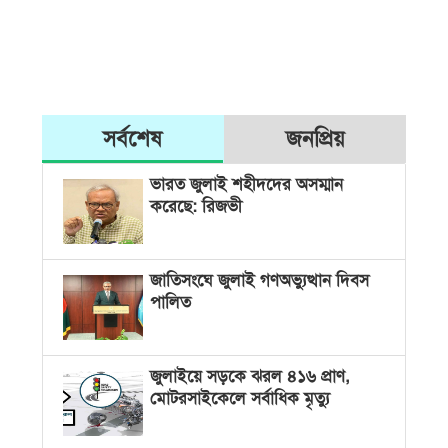
সর্বশেষ
জনপ্রিয়
ভারত জুলাই শহীদদের অসম্মান
করেছে: রিজভী
জাতিসংঘে জুলাই গণঅভ্যুত্থান দিবস
পালিত
জুলাইয়ে সড়কে ঝরল ৪১৬ প্রাণ,
মোটরসাইকেলে সর্বাধিক মৃত্যু