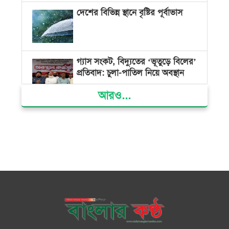
দেশের বিভিন্ন স্থানে বৃষ্টির পূর্বাভাস
গ্যাস সংকট, বিদ্যুতের ‘ভূতুড়ে বিলের’
প্রতিবাদ: চুলা-পাতিল নিয়ে অবস্থান
আরও...
ক্ষমতার কেন্দ্র গণভবন থেকে রক্তাক্ত
গণঅভ্যুত্থানের স্মৃতি জাদুঘর
জুলাই গণ-অভ্যুত্থান দিবসে ভোলায়
৩০০ রোগীকে বিনামূল্যে চিকিৎসাসেবা
ভোলায় ১১ দলীয় জোটের বিক্ষোভ
সমাবেশ ও গণমিছিল