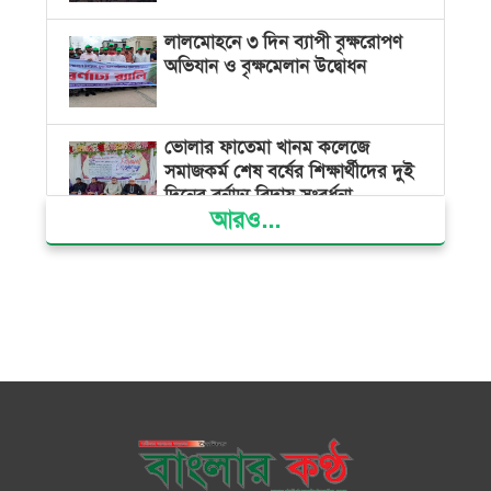
লালমোহনে ৩ দিন ব্যাপী বৃক্ষরোপণ
অভিযান ও বৃক্ষমেলান উদ্বোধন
ভোলার ফাতেমা খানম কলেজে
সমাজকর্ম শেষ বর্ষের শিক্ষার্থীদের দুই
দিনের বর্নাঢ্য বিদায় সংবর্ধনা
আরও...
বিভ্রান্তকারীদের ব্যাপারে সতর্ক থাকুন :
প্রধানমন্ত্রী
তরুণ নারীরা নেতৃত্বের সুযোগ পেলে
শক্তিশালী হবে দেশের ভবিষ্যৎ :
জুবাইদা রহমান
বিএনপির সকল ক্ষমতার উৎস জনগণ:
প্রধানমন্ত্রী