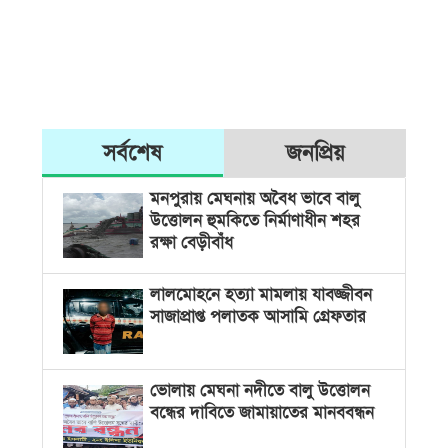
সর্বশেষ
জনপ্রিয়
মনপুরায় মেঘনায় অবৈধ ভাবে বালু
উত্তোলন হুমকিতে নির্মাণাধীন শহর
রক্ষা বেড়ীবাঁধ
লালমোহনে হত্যা মামলায় যাবজ্জীবন
সাজাপ্রাপ্ত পলাতক আসামি গ্রেফতার
ভোলায় মেঘনা নদীতে বালু উত্তোলন
বন্ধের দাবিতে জামায়াতের মানববন্ধন