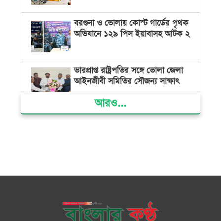
বরগুনা ও ভোলায় কোস্ট গার্ডের পৃথক
অভিযানে ১২৯ পিস ইয়াবাসহ আটক ২
ভারপ্রাপ্ত রাষ্ট্রপতির সঙ্গে ভোলা জেলা
আইনজীবী সমিতির সৌজন্য সাক্ষাৎ
আরও...
দৌলতখানে জমি বিরোধে পরিবারকে
ঘরছাড়া, আদালতের নিষেধাজ্ঞা অমান্য
করে ঘর নির্মাণের অভিযোগ
মনপুরায় সংরক্ষিত বনাঞ্চলের খালে
বিষ দিয়ে মাছ ধরায় ৩ জেলে আটক
তজুমদ্দিনে চর মোজাম্মেলে চাঁদাবাজি
ও রাজনৈতিক চক্রান্তের অপচেষ্টার