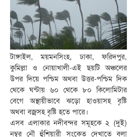
টাঙ্গাইল, ময়মনসিংহ, ঢাকা, ফরিদপুর,
কুমিল্লা ও নোয়াখালী-এই ছয়টি অঞ্চলের
উপর দিয়ে পশ্চিম অথবা উত্তর-পশ্চিম দিক
থেকে ঘন্টায় ৬০ থেকে ৮০ কিলোমিটার
বেগে অস্থায়ীভাবে ঝড়ো হাওয়াসহ বৃষ্টি
অথবা বজ্রসহ বৃষ্টি হতে পারে।
এসব এলাকার নদীবন্দর সমূহকে ২ (দুই)
নম্বর নৌ হুঁশিয়ারী সংকেত দেখাতে বলা