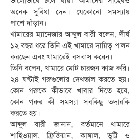
ভালোভাবে চলে যায়। আমাদের সাহেবও
অনেক সুবিধা দেন। যেকোনো সমস্যায়
পাশে দাঁড়ান।
খামারের ম্যানেজার আব্দুল বারী বলেন, দীর্ঘ
১২ বছর ধরে তিনি এই খামারে দায়িত্ব পালন
করছেন এবং খামারেই বসবাস করেন।
তিনি বলেন, খামারে মোট চারজন কাজ করি।
২৪ ঘণ্টাই গরুগুলোর দেখভাল করতে হয়।
কোন গরুকে কীভাবে খাবার দিতে হবে,
কোন গরুর কী সমস্যা সবকিছু তদারকি
করতে হয়।
আব্দুল বারী জানান, বর্তমানে খামারে
শাহিওয়াল, ফ্রিজিয়ান, কাঙ্গাল, ভুট্টি ও