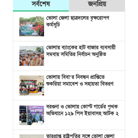
সর্বশেষ
জনপ্রিয়
ভোলা জেলা ছাত্রদলের বৃক্ষরোপণ
কর্মসূচি
ভোলায় ব্যাংকের হাট বাজার ব্যবসায়ী
সমবায় সমিতির নির্বাচন অনুষ্ঠিত
ভোলায় বিবা’র নিবন্ধন প্রাপ্তিতে
শুকরিয়া সমাবেশ ও সহায়তা বিতরণ
বরগুনা ও ভোলায় কোস্ট গার্ডের পৃথক
অভিযানে ১২৯ পিস ইয়াবাসহ আটক ২
ভারপ্রাপ্ত রাষ্ট্রপতির সঙ্গে ভোলা জেলা