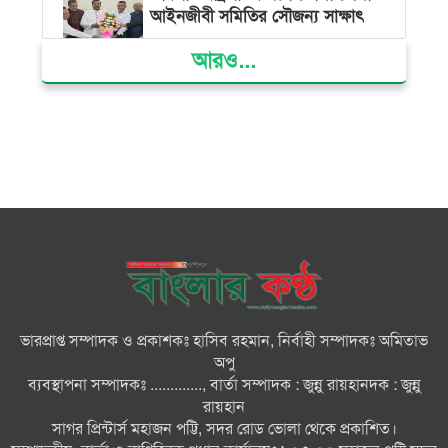
আইনজীবী সমিতির সৌজন্য সাক্ষাৎ
আরও...
দৌলতখানে জমি বিরোধে পরিবারকে
ঘরছাড়া, আদালতের নিষেধাজ্ঞা অমান্য
করে ঘর নির্মাণের অভিযোগ
মনপুরায় সংরক্ষিত বনাঞ্চলের খালে
বিষ দিয়ে মাছ ধরায় ৩ জেলে আটক
তজুমদ্দিনে চর মোজাম্মেলে চাঁদাবাজি
ও রাজনৈতিক চক্রান্তের অপচেষ্টার
বিরুদ্ধে সংবাদ সম্মেলন
ভারপ্রাপ্ত সম্পাদক ও প্রকাশকঃ হাসিব রহমান, নির্বাহী সম্পাদকঃ অমিতাভ
সবার সম্মিলিত প্রচেষ্টায় সুন্দর
অপু
বাংলাদেশ গড়তে চাই: প্রধানমন্ত্রী
ব্যবস্থাপনা সম্পাদকঃ ............., বার্তা সম্পাদক : জুন্নু রায়হানদক : জুন্নু
রায়হান
সাগর প্রিন্টার্স মহাজন পট্টি, সদর রোড ভোলা থেকে প্রকাশিত।
চিকিৎসক সমাজের পেশাগত