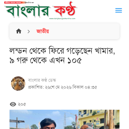
menu
home
জাতীয়
লন্ডন থেকে ফিরে গড়েছেন খামার,
৯ গরু থেকে এখন ১০৫
বাংলার কণ্ঠ ডেস্ক
প্রকাশিত: ২৬শে মে ২০২৬ বিকাল ০৪:৩৫
remove_red_eye
২০৫