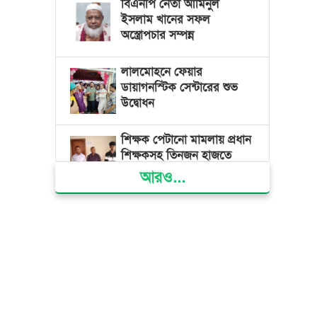
বিএনপি নেতা আমিনুল
ইসলাম খানের সফল
অস্ত্রোপচার সম্পন্ন
লালমোহনে ফেয়ার
ডায়াগনস্টিক সেন্টারের শুভ
উদ্বোধন
শিক্ষক পেটানো মামলায় প্রধান
শিক্ষকসহ তিনজন হাজতে
আরও...
ভোলায় মিথ্যা অপবাদের বিচার
দাবিতে মানববন্ধন ও বিক্ষোভ
গ্যাস সংকট, ভুতুড়ে বিদ্যুৎ
বিল ও দ্রব্যমূল্য বৃদ্ধির
প্রতিবাদে ভোলায় ১১ দলীয়
ঐক্যের প্রধানমন্ত্রী বরাবর