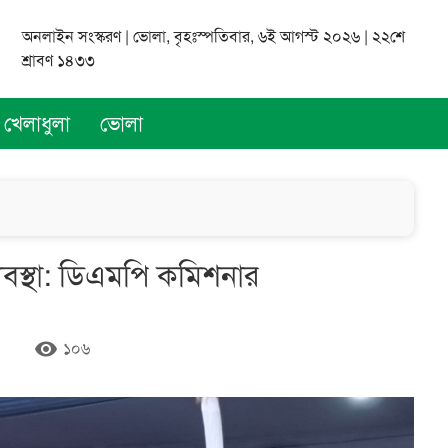
অনলাইন সংস্করণ | ভোলা, বৃহঃস্পতিবার, ৬ই আগস্ট ২০২৬ | ২২শে
শ্রাবণ ১৪৩৩
খেলাধুলা
ভোলা
্যবস্থা: ডিএমপি কমিশনার
remove_red_eye
১০৬