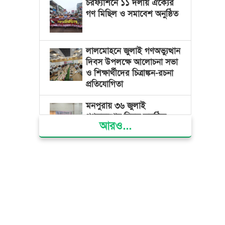
চরফ্যাশনে ১১ দলীয় ঐক্যের
গণ মিছিল ও সমাবেশ অনুষ্ঠিত
লালমোহনে জুলাই গণঅভ্যুত্থান
দিবস উপলক্ষে আলোচনা সভা
ও শিক্ষার্থীদের চিত্রাঙ্কন-রচনা
প্রতিযোগিতা
মনপুরায় ৩৬ জুলাই
গণঅভ্যুত্থান দিবস অনুষ্ঠিত
আরও...
জনগণের গণতান্ত্রিক অধিকার
হরণের প্রতিবাদেই ৩৬
জুলাইয়ের গণঅভ্যুত্থান সফল
হয়েছে : অধ্যক্ষ ইউনুস শরীফ
দৌলতখানে গণঅভ্যুত্থান দিবস
পালন