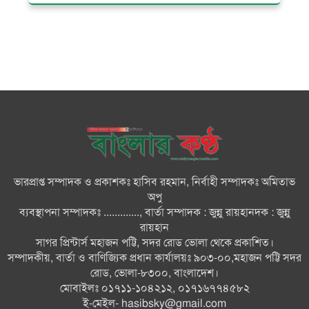
দেশের বিভিন্ন স্থানে বৃষ্টির সম্ভাবনা,
বাড়তে পারে দিন-রাতের তাপমাত্রা
বাজার সিন্ডিকেট ও মজুতদারি
করলেই কঠোর ব্যবস্থা: আইনমন্ত্রী
জুলাই যোদ্ধাসহ ৩ জনকে রিকশা
উপহার প্রধানমন্ত্রীর
ভারপ্রাপ্ত সম্পাদক ও প্রকাশকঃ হাসিব রহমান, নির্বাহী সম্পাদকঃ অমিতাভ
কোনো গাফিলতি হলে কঠোর ব্যবস্থা
অপু
নিচ্ছেন প্রধানমন্ত্রী: রিজভী
ব্যবস্থাপনা সম্পাদকঃ ............., বার্তা সম্পাদক : জুন্নু রায়হানদক : জুন্নু
রায়হান
সাগর প্রিন্টার্স মহাজন পট্টি, সদর রোড ভোলা থেকে প্রকাশিত।
তারেক রহমানকেও আয়নাঘরে
সম্পাদকীয়, বার্তা ও বাণিজ্যিক প্রধান কার্যালয়ঃ ৯০৩-০০,মহাজন পট্টি সদর
নির্যাতন করা হয়েছে: চিফ প্রসিকিউটর
রোড, ভোলা-৮৩০০, বাংলাদেশ।
মোবাইলঃ ০১৭১১-১০৪২১২, ০১৭১৬৭৭৪৫৮২
ই-মেইল-
hasibsky@gmail.com