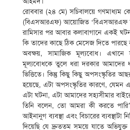
আহমদ।
রোববার (২৪ মে) সচিবালয়ে গণমাধ্যম কেন্দ
(বিএসআরএফ) আয়োজিত ‌‘বিএসআরএফ স
রামিসার পর আবার কলাবাগানে একই ঘটনা
কি তাদের কাছে ঠিক মেসেজ দিতে পারছে ন
অবক্ষয়, সামাজিক মূল্যবোধ। এখানে 
মূল্যবোধকে তুলে ধরা দরকার আমাদের ধর
ভিত্তিতে। কিন্তু কিছু কিছু অপসংস্কৃত
হয়েছে, এটা অপসংস্কৃতির কারণে, যেমন এই যে
এটা ঘটনা, এটা আমাদের সহ্যসীমার বাইর
তিনি বলেন, তো আমরা কী করতে পারি
আইনানুগ ব্যবস্থা এবং বিচারের ব্যবস্থা
দিয়েছি যে দ্রুততম সময়ে যাতে অভিযুক্