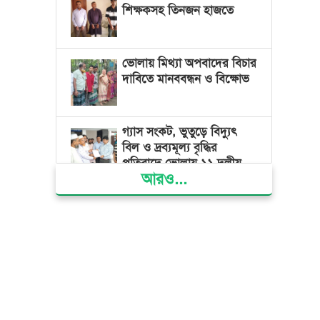
শিক্ষকসহ তিনজন হাজতে
ভোলায় মিথ্যা অপবাদের বিচার
দাবিতে মানববন্ধন ও বিক্ষোভ
গ্যাস সংকট, ভুতুড়ে বিদ্যুৎ
বিল ও দ্রব্যমূল্য বৃদ্ধির
প্রতিবাদে ভোলায় ১১ দলীয়
আরও...
ঐক্যের প্রধানমন্ত্রী বরাবর
স্মারকলিপি প্রদান
ভারত জুলাই শহীদদের
অসম্মান করেছে: রিজভী
জাতিসংঘে জুলাই গণঅভ্যুত্থান
দিবস পালিত