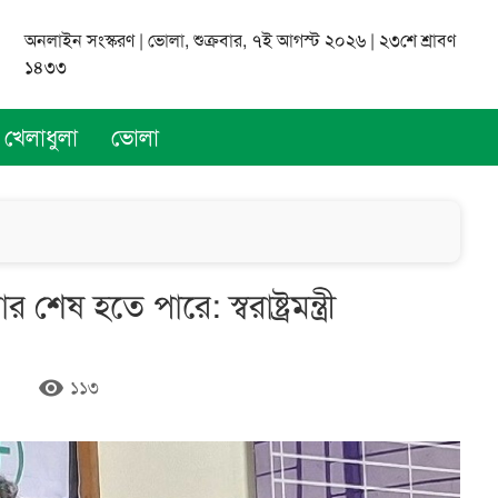
অনলাইন সংস্করণ | ভোলা, শুক্রবার, ৭ই আগস্ট ২০২৬ | ২৩শে শ্রাবণ
১৪৩৩
খেলাধুলা
ভোলা
েষ হতে পারে: স্বরাষ্ট্রমন্ত্রী
remove_red_eye
১১৩