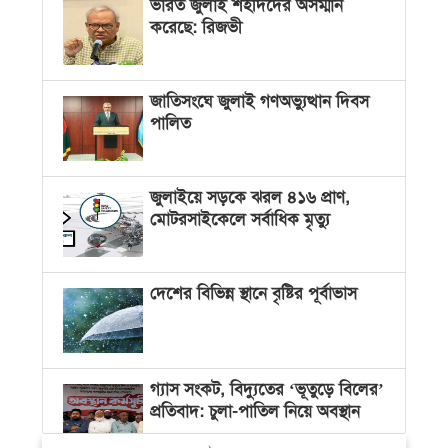
ভারত জুলাই শহীদদের অসম্মান
করেছে: রিজভী
জাতিসংঘে জুলাই গণঅভ্যুত্থান দিবস
পালিত
জুলাইয়ে সড়কে ঝরল ৪১৬ প্রাণ,
মোটরসাইকেলে সর্বাধিক মৃত্যু
দেশের বিভিন্ন স্থানে বৃষ্টির পূর্বাভাস
গ্যাস সংকট, বিদ্যুতের ‘ভূতুড়ে বিলের’
প্রতিবাদ: চুলা-পাতিল নিয়ে অবস্থান