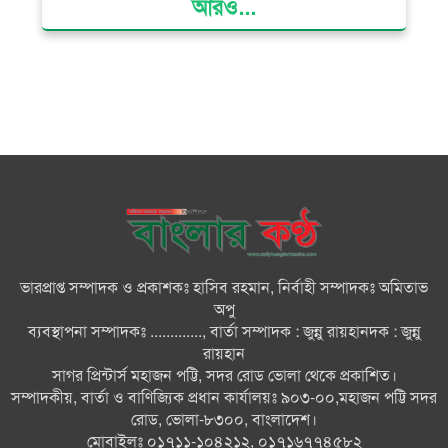
আরও...
ক্ষমতার কেন্দ্র গণভবন থেকে রক্তাক্ত
গণঅভ্যুত্থানের স্মৃতি জাদুঘর
জুলাই গণ-অভ্যুত্থান দিবসে ভোলায়
৩০০ রোগীকে বিনামূল্যে চিকিৎসাসেবা
ভোলায় ১১ দলীয় জোটের বিক্ষোভ
সমাবেশ ও গণমিছিল
ভারপ্রাপ্ত সম্পাদক ও প্রকাশকঃ হাসিব রহমান, নির্বাহী সম্পাদকঃ অমিতাভ
বোরহানউদ্দিনে কিশোরীকে সংঘবদ্ধ
অপু
ধর্ষণ ও ভিডিও ধারণ ও ছড়িয়ে
ব্যবস্থাপনা সম্পাদকঃ ............., বার্তা সম্পাদক : জুন্নু রায়হানদক : জুন্নু
দেওয়ার অভিযোগ তিন জন গ্রেপ্তার,
রায়হান
থানায় মামলা
সাগর প্রিন্টার্স মহাজন পট্টি, সদর রোড ভোলা থেকে প্রকাশিত।
সম্পাদকীয়, বার্তা ও বাণিজ্যিক প্রধান কার্যালয়ঃ ৯০৩-০০,মহাজন পট্টি সদর
ভোলায় নানা আয়োজনে জুলাই
রোড, ভোলা-৮৩০০, বাংলাদেশ।
গণঅভ্যুত্থান দিবস পালন
মোবাইলঃ ০১৭১১-১০৪২১২, ০১৭১৬৭৭৪৫৮২