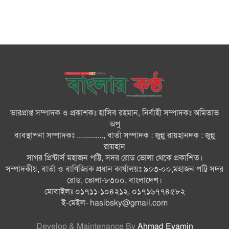
করে ঘর নির্মাণের অভিযোগ
মনপুরায় সংরক্ষিত বনাঞ্চলের খালে
বিষ দিয়ে মাছ ধরায় ৩ জেলে আটক
তজুমদ্দিনে চর মোজাম্মেলে চাঁদাবাজি
ও রাজনৈতিক চক্রান্তের অপচেষ্টার
বিরুদ্ধে সংবাদ সম্মেলন
ভারপ্রাপ্ত সম্পাদক ও প্রকাশকঃ হাসিব রহমান, নির্বাহী সম্পাদকঃ অমিতাভ
সবার সম্মিলিত প্রচেষ্টায় সুন্দর
অপু
বাংলাদেশ গড়তে চাই: প্রধানমন্ত্রী
ব্যবস্থাপনা সম্পাদকঃ ............., বার্তা সম্পাদক : জুন্নু রায়হানদক : জুন্নু
রায়হান
সাগর প্রিন্টার্স মহাজন পট্টি, সদর রোড ভোলা থেকে প্রকাশিত।
চিকিৎসক সমাজের পেশাগত
সম্পাদকীয়, বার্তা ও বাণিজ্যিক প্রধান কার্যালয়ঃ ৯০৩-০০,মহাজন পট্টি সদর
উৎকর্ষতার উজ্জ্বল দৃষ্টান্ত ড্যাব: ডা.
রোড, ভোলা-৮৩০০, বাংলাদেশ।
জুবাইদা
মোবাইলঃ ০১৭১১-১০৪২১২, ০১৭১৬৭৭৪৫৮২
ই-মেইল-
hasibsky@gmail.com
Develop & Maintenance By
Ahmad Eyamin