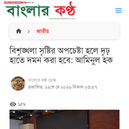
menu
home
জাতীয়
বিশৃঙ্খলা সৃষ্টির অপচেষ্টা হলে দৃঢ়
হাতে দমন করা হবে: আমিনুল হক
বাংলার কণ্ঠ ডেস্ক
প্রকাশিত: ২২শে মে ২০২৬ বিকাল ০৩:৫৭
remove_red_eye
১৫৯