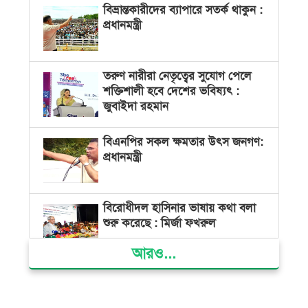
বিভ্রান্তকারীদের ব্যাপারে সতর্ক থাকুন :
প্রধানমন্ত্রী
তরুণ নারীরা নেতৃত্বের সুযোগ পেলে
শক্তিশালী হবে দেশের ভবিষ্যৎ :
জুবাইদা রহমান
বিএনপির সকল ক্ষমতার উৎস জনগণ:
প্রধানমন্ত্রী
বিরোধীদল হাসিনার ভাষায় কথা বলা
শুরু করেছে : মির্জা ফখরুল
আরও...
রাষ্ট্রপতি নির্বাচনের জন্য মনোনয়নপত্র
সংগ্রহ করেছে বিএনপি