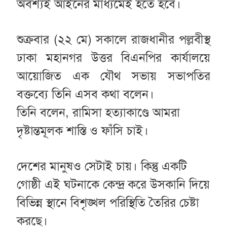
অবশ্যই আইনের মাধ্যমেই হতে হবে।
শুক্রবার (২২ মে) সকালে রাজধানীর পল্লবীস্থ
ঢাকা মহানগর উত্তর বিএনপির কার্যালয়ে
আয়োজিত এক যৌথ সভায় সভাপতির
বক্তব্যে তিনি এসব কথা বলেন।
তিনি বলেন, রামিসা হত্যাকাণ্ডে আমরা
দৃষ্টান্তমূলক শাস্তি ও ফাঁসি চাই।
দেশের মানুষও সেটাই চায়। কিন্তু একটি
গোষ্ঠী এই ঘটনাকে কেন্দ্র করে উসকানি দিয়ে
বিভিন্ন স্থানে বিশৃঙ্খল পরিস্থিতি তৈরির চেষ্টা
করছে।