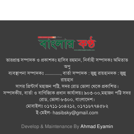
আমদানি নির্ভরতা ভেঙে নিজস্ব গ্যাস
উত্তোলনে জোর দিচ্ছে সরকার :
তথ্যমন্ত্রী
দেশের মোট ভোটার ১২ কোটি ৮৬
লাখ ৩২ হাজার ৫৫৫ জন : ইসি
ভারপ্রাপ্ত সম্পাদক ও প্রকাশকঃ হাসিব রহমান, নির্বাহী সম্পাদকঃ অমিতাভ
দেশের শান্তি-শৃঙ্খলা বিনষ্টকারীদের
অপু
ব্যাপারে সতর্ক থাকুন: প্রধানমন্ত্রী
ব্যবস্থাপনা সম্পাদকঃ ............., বার্তা সম্পাদক : জুন্নু রায়হানদক : জুন্নু
রায়হান
সাগর প্রিন্টার্স মহাজন পট্টি, সদর রোড ভোলা থেকে প্রকাশিত।
ওমরাহ করতে সৌদি আরবে যেতে
সম্পাদকীয়, বার্তা ও বাণিজ্যিক প্রধান কার্যালয়ঃ ৯০৩-০০,মহাজন পট্টি সদর
চেয়েছিলেন ডন, যেভাবে গ্রেফতার
রোড, ভোলা-৮৩০০, বাংলাদেশ।
মোবাইলঃ ০১৭১১-১০৪২১২, ০১৭১৬৭৭৪৫৮২
ই-মেইল-
hasibsky@gmail.com
Develop & Maintenance By
Ahmad Eyamin