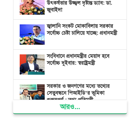
উৎকর্ষতার উজ্জ্বল দৃষ্টান্ত ড্যাব: ডা.
জুবাইদা
জ্বালানি সংকট মোকাবিলায় সরকার
সর্বোচ্চ চেষ্টা চালিয়ে যাচ্ছে: প্রধানমন্ত্রী
সংবিধানে প্রধানমন্ত্রীর মেয়াদ হবে
সর্বোচ্চ দুইবার: স্বরাষ্ট্রমন্ত্রী
সরকার ও জনগণের মধ্যে তথ্যের
সেতুবন্ধনে পিআইডি’র ভূমিকা
গুরুত্বপূর্ণ : তথ্য প্রতিমন্ত্রী
আরও...
দেশের বিভিন্ন স্থানে বৃষ্টির সম্ভাবনা,
বাড়তে পারে দিন-রাতের তাপমাত্রা