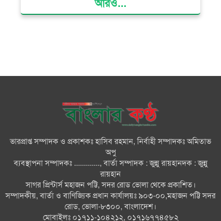
আরও...
দৌলতখানে জমি বিরোধে পরিবারকে
ঘরছাড়া, আদালতের নিষেধাজ্ঞা অমান্য
করে ঘর নির্মাণের অভিযোগ
মনপুরায় সংরক্ষিত বনাঞ্চলের খালে
বিষ দিয়ে মাছ ধরায় ৩ জেলে আটক
তজুমদ্দিনে চর মোজাম্মেলে চাঁদাবাজি
ও রাজনৈতিক চক্রান্তের অপচেষ্টার
বিরুদ্ধে সংবাদ সম্মেলন
ভারপ্রাপ্ত সম্পাদক ও প্রকাশকঃ হাসিব রহমান, নির্বাহী সম্পাদকঃ অমিতাভ
সবার সম্মিলিত প্রচেষ্টায় সুন্দর
অপু
বাংলাদেশ গড়তে চাই: প্রধানমন্ত্রী
ব্যবস্থাপনা সম্পাদকঃ ............., বার্তা সম্পাদক : জুন্নু রায়হানদক : জুন্নু
রায়হান
সাগর প্রিন্টার্স মহাজন পট্টি, সদর রোড ভোলা থেকে প্রকাশিত।
চিকিৎসক সমাজের পেশাগত
সম্পাদকীয়, বার্তা ও বাণিজ্যিক প্রধান কার্যালয়ঃ ৯০৩-০০,মহাজন পট্টি সদর
উৎকর্ষতার উজ্জ্বল দৃষ্টান্ত ড্যাব: ডা.
রোড, ভোলা-৮৩০০, বাংলাদেশ।
জুবাইদা
মোবাইলঃ ০১৭১১-১০৪২১২, ০১৭১৬৭৭৪৫৮২