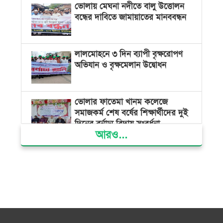
ভোলায় মেঘনা নদীতে বালু উত্তোলন
বন্ধের দাবিতে জামায়াতের মানববন্ধন
লালমোহনে ৩ দিন ব্যাপী বৃক্ষরোপণ
অভিযান ও বৃক্ষমেলান উদ্বোধন
ভোলার ফাতেমা খানম কলেজে
সমাজকর্ম শেষ বর্ষের শিক্ষার্থীদের দুই
দিনের বর্নাঢ্য বিদায় সংবর্ধনা
আরও...
বিভ্রান্তকারীদের ব্যাপারে সতর্ক থাকুন :
প্রধানমন্ত্রী
তরুণ নারীরা নেতৃত্বের সুযোগ পেলে
শক্তিশালী হবে দেশের ভবিষ্যৎ :
জুবাইদা রহমান