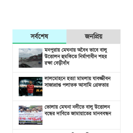
সর্বশেষ
জনপ্রিয়
মনপুরায় মেঘনায় অবৈধ ভাবে বালু
উত্তোলন হুমকিতে নির্মাণাধীন শহর
রক্ষা বেড়ীবাঁধ
লালমোহনে হত্যা মামলায় যাবজ্জীবন
সাজাপ্রাপ্ত পলাতক আসামি গ্রেফতার
ভোলায় মেঘনা নদীতে বালু উত্তোলন
বন্ধের দাবিতে জামায়াতের মানববন্ধন