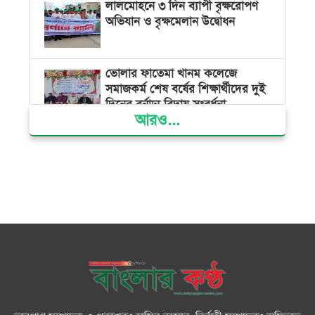
লালমোহনে ৩ দিন ব্যাপী বৃক্ষরোপণ
অভিযান ও বৃক্ষমেলান উদ্বোধন
ভোলার ফাতেমা খানম কলেজে
সমাজকর্ম শেষ বর্ষের শিক্ষার্থীদের দুই
দিনের বর্নাঢ্য বিদায় সংবর্ধনা
আরও...
বিভ্রান্তকারীদের ব্যাপারে সতর্ক থাকুন :
প্রধানমন্ত্রী
তরুণ নারীরা নেতৃত্বের সুযোগ পেলে
শক্তিশালী হবে দেশের ভবিষ্যৎ :
জুবাইদা রহমান
বিএনপির সকল ক্ষমতার উৎস জনগণ:
প্রধানমন্ত্রী