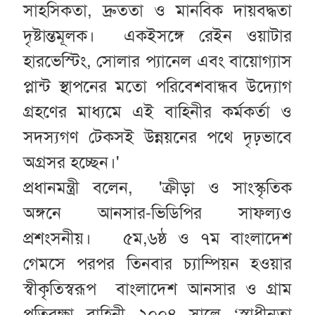
সাহসিকতা, দ্রুততা ও মানবিক দায়বদ্ধতা
দৃষ্টান্তমূলক। একইসঙ্গে রেইন ওয়াটার
হারভেস্টিং, সোলার প্যানেল এবং বায়োগ্যাস
প্লান্ট স্থাপনের মতো পরিবেশবান্ধব উদ্যোগ
গ্রহণের মাধ্যমে এই বাহিনীর কর্মকর্তা ও
সদস্যগণ টেকসই উন্নয়নের পথে দৃঢ়ভাবে
অগ্রসর হচ্ছেন।'
প্রধানমন্ত্রী বলেন, 'ক্রীড়া ও সাংস্কৃতিক
অঙ্গনে আনসার-ভিডিপির সাফল্যও
প্রশংসনীয়। ৫ম,৬ষ্ঠ ও ৭ম বাংলাদেশ
গেমসে পরপর তিনবার চ্যাম্পিয়ন হওয়ার
স্বীকৃতিস্বরূপ বাংলাদেশ আনসার ও গ্রাম
প্রতিরক্ষা বাহিনী ২০০৪ সালে ‘স্বাধীনতা