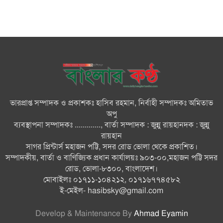
গ্যাস সংকট, ভুতুড়ে বিদ্যুৎ বিল ও
দ্রব্যমূল্য বৃদ্ধির প্রতিবাদে ভোলায় ১১
দলীয় ঐক্যের প্রধানমন্ত্রী বরাবর
স্মারকলিপি প্রদান
ভারত জুলাই শহীদদের অসম্মান
করেছে: রিজভী
ভারপ্রাপ্ত সম্পাদক ও প্রকাশকঃ হাসিব রহমান, নির্বাহী সম্পাদকঃ অমিতাভ
অপু
জাতিসংঘে জুলাই গণঅভ্যুত্থান দিবস
ব্যবস্থাপনা সম্পাদকঃ ............., বার্তা সম্পাদক : জুন্নু রায়হানদক : জুন্নু
পালিত
রায়হান
সাগর প্রিন্টার্স মহাজন পট্টি, সদর রোড ভোলা থেকে প্রকাশিত।
সম্পাদকীয়, বার্তা ও বাণিজ্যিক প্রধান কার্যালয়ঃ ৯০৩-০০,মহাজন পট্টি সদর
জুলাইয়ে সড়কে ঝরল ৪১৬ প্রাণ,
রোড, ভোলা-৮৩০০, বাংলাদেশ।
মোটরসাইকেলে সর্বাধিক মৃত্যু
মোবাইলঃ ০১৭১১-১০৪২১২, ০১৭১৬৭৭৪৫৮২
ই-মেইল-
hasibsky@gmail.com
Develop & Maintenance By
Ahmad Eyamin