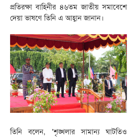
প্রতিরক্ষা বাহিনীর ৪৬তম জাতীয় সমাবেশে
দেয়া ভাষণে তিনি এ আহ্বান জানান।
তিনি বলেন, 'শৃঙ্খলার সামান্য ঘাটতিও