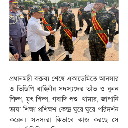
প্রধানমন্ত্রী বক্তব্য শেষে একাডেমিতে আনসার
ও ভিডিপি বাহিনীর সদস্যদের তাঁত ও বুনন
শিল্প, মৃৎ শিল্প, গবাদি পশু খামার, জাপানি
ভাষা শিক্ষা প্রশিক্ষণ কেন্দ্র ঘুরে ঘুরে পরিদর্শন
করেন। সদস্যরা কিভাবে কাজ করছে সে