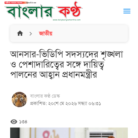
menu
home
জাতীয়
আনসার-ভিডিপি সদস্যদের শৃঙ্খলা
ও পেশাদারিত্বের সঙ্গে দায়িত্ব
পালনের আহ্বান প্রধানমন্ত্রীর
বাংলার কণ্ঠ ডেস্ক
প্রকাশিত: ২০শে মে ২০২৬ সন্ধ্যা ০৬:৩১
remove_red_eye
১৩৪