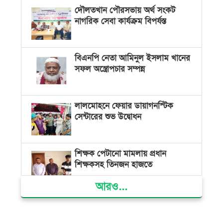
দৌলতখান পৌরসভায় অর্থ সংকট
নাগরিক সেবা কার্যক্রম বিপর্যস্ত
বিএনপি নেতা আমিনুল ইসলাম খানের
সফল অস্ত্রোপচার সম্পন্ন
লালমোহনে ফেয়ার ডায়াগনস্টিক
সেন্টারের শুভ উদ্বোধন
শিক্ষক পেটানো মামলায় প্রধান
শিক্ষকসহ তিনজন হাজতে
আরও...
ভোলায় মিথ্যা অপবাদের বিচার
দাবিতে মানববন্ধন ও বিক্ষোভ