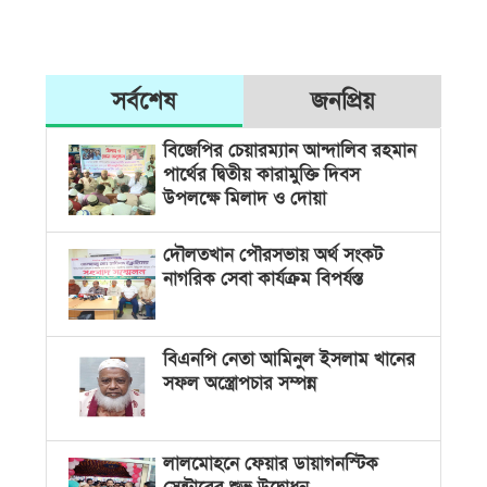
সর্বশেষ
জনপ্রিয়
বিজেপির চেয়ারম্যান আন্দালিব রহমান
পার্থের দ্বিতীয় কারামুক্তি দিবস
উপলক্ষে মিলাদ ও দোয়া
দৌলতখান পৌরসভায় অর্থ সংকট
নাগরিক সেবা কার্যক্রম বিপর্যস্ত
বিএনপি নেতা আমিনুল ইসলাম খানের
সফল অস্ত্রোপচার সম্পন্ন
লালমোহনে ফেয়ার ডায়াগনস্টিক