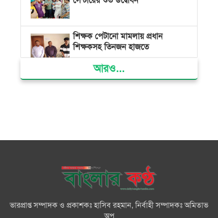
সেন্টারের শুভ উদ্বোধন
শিক্ষক পেটানো মামলায় প্রধান
শিক্ষকসহ তিনজন হাজতে
আরও...
ভোলায় মিথ্যা অপবাদের বিচার
দাবিতে মানববন্ধন ও বিক্ষোভ
গ্যাস সংকট, ভুতুড়ে বিদ্যুৎ বিল ও
দ্রব্যমূল্য বৃদ্ধির প্রতিবাদে ভোলায় ১১
দলীয় ঐক্যের প্রধানমন্ত্রী বরাবর
স্মারকলিপি প্রদান
ভারত জুলাই শহীদদের অসম্মান
করেছে: রিজভী
ভারপ্রাপ্ত সম্পাদক ও প্রকাশকঃ হাসিব রহমান, নির্বাহী সম্পাদকঃ অমিতাভ
অপু