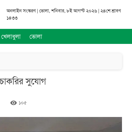
অনলাইন সংস্করণ | ভোলা, শনিবার, ৮ই আগস্ট ২০২৬ | ২৪শে শ্রাবণ
১৪৩৩
খেলাধুলা
ভোলা
 চাকরির সুযোগ
remove_red_eye
১০৫