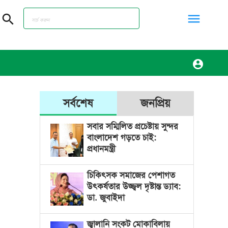
menu
search
account_circle
সর্বশেষ
জনপ্রিয়
সবার সম্মিলিত প্রচেষ্টায় সুন্দর
বাংলাদেশ গড়তে চাই:
প্রধানমন্ত্রী
চিকিৎসক সমাজের পেশাগত
উৎকর্ষতার উজ্জ্বল দৃষ্টান্ত ড্যাব:
ডা. জুবাইদা
জ্বালানি সংকট মোকাবিলায়