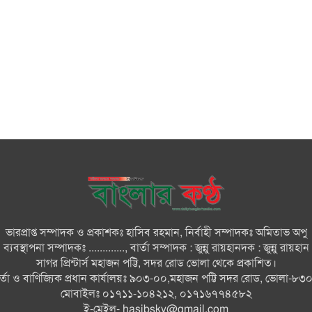
ভারপ্রাপ্ত সম্পাদক ও প্রকাশকঃ হাসিব রহমান, নির্বাহী সম্পাদকঃ অমিতাভ অপু
ব্যবস্থাপনা সম্পাদকঃ ............., বার্তা সম্পাদক : জুন্নু রায়হানদক : জুন্নু রায়হান
সাগর প্রিন্টার্স মহাজন পট্টি, সদর রোড ভোলা থেকে প্রকাশিত।
ার্তা ও বাণিজ্যিক প্রধান কার্যালয়ঃ ৯০৩-০০,মহাজন পট্টি সদর রোড, ভোলা-৮৩
মোবাইলঃ ০১৭১১-১০৪২১২, ০১৭১৬৭৭৪৫৮২
ই-মেইল-
hasibsky@gmail.com