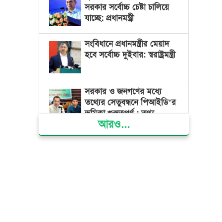
সরকার সর্বোচ্চ চেষ্টা চালিয়ে
যাচ্ছে: প্রধানমন্ত্রী
সংবিধানে প্রধানমন্ত্রীর মেয়াদ
হবে সর্বোচ্চ দুইবার: স্বরাষ্ট্রমন্ত্রী
সরকার ও জনগণের মধ্যে
তথ্যের সেতুবন্ধনে পিআইডি’র
ভূমিকা গুরুত্বপূর্ণ : তথ্য
আরও...
প্রতিমন্ত্রী
দেশের বিভিন্ন স্থানে বৃষ্টির
সম্ভাবনা, বাড়তে পারে দিন-
রাতের তাপমাত্রা
বাজার সিন্ডিকেট ও মজুতদারি
করলেই কঠোর ব্যবস্থা:
আইনমন্ত্রী