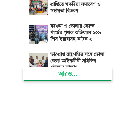
প্রাপ্তিতে শুকরিয়া সমাবেশ ও
সহায়তা বিতরণ
বরগুনা ও ভোলায় কোস্ট
গার্ডের পৃথক অভিযানে ১২৯
পিস ইয়াবাসহ আটক ২
ভারপ্রাপ্ত রাষ্ট্রপতির সঙ্গে ভোলা
জেলা আইনজীবী সমিতির
সৌজন্য সাক্ষাৎ
আরও...
দৌলতখানে জমি বিরোধে
পরিবারকে ঘরছাড়া,
আদালতের নিষেধাজ্ঞা অমান্য
করে ঘর নির্মাণের অভিযোগ
মনপুরায় সংরক্ষিত বনাঞ্চলের
খালে বিষ দিয়ে মাছ ধরায় ৩
জেলে আটক