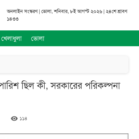
অনলাইন সংস্করণ | ভোলা, শনিবার, ৮ই আগস্ট ২০২৬ | ২৪শে শ্রাবণ
১৪৩৩
খেলাধুলা
ভোলা
পারিশ ছিল কী, সরকারের পরিকল্পনা
remove_red_eye
১১৪