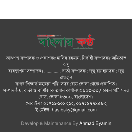
জুলাই গণ-অভ্যুত্থান দিবসে ভোলায়
৩০০ রোগীকে বিনামূল্যে চিকিৎসাসেবা
ভোলায় ১১ দলীয় জোটের বিক্ষোভ
সমাবেশ ও গণমিছিল
ভারপ্রাপ্ত সম্পাদক ও প্রকাশকঃ হাসিব রহমান, নির্বাহী সম্পাদকঃ অমিতাভ
বোরহানউদ্দিনে কিশোরীকে সংঘবদ্ধ
অপু
ধর্ষণ ও ভিডিও ধারণ ও ছড়িয়ে
ব্যবস্থাপনা সম্পাদকঃ ............., বার্তা সম্পাদক : জুন্নু রায়হানদক : জুন্নু
দেওয়ার অভিযোগ তিন জন গ্রেপ্তার,
রায়হান
থানায় মামলা
সাগর প্রিন্টার্স মহাজন পট্টি, সদর রোড ভোলা থেকে প্রকাশিত।
সম্পাদকীয়, বার্তা ও বাণিজ্যিক প্রধান কার্যালয়ঃ ৯০৩-০০,মহাজন পট্টি সদর
ভোলায় নানা আয়োজনে জুলাই
রোড, ভোলা-৮৩০০, বাংলাদেশ।
গণঅভ্যুত্থান দিবস পালন
মোবাইলঃ ০১৭১১-১০৪২১২, ০১৭১৬৭৭৪৫৮২
ই-মেইল-
hasibsky@gmail.com
Develop & Maintenance By
Ahmad Eyamin