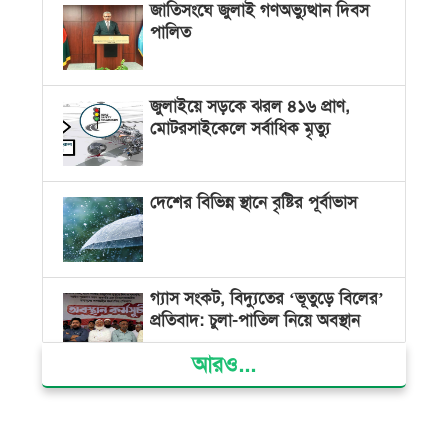
জাতিসংঘে জুলাই গণঅভ্যুত্থান দিবস
পালিত
জুলাইয়ে সড়কে ঝরল ৪১৬ প্রাণ,
মোটরসাইকেলে সর্বাধিক মৃত্যু
দেশের বিভিন্ন স্থানে বৃষ্টির পূর্বাভাস
গ্যাস সংকট, বিদ্যুতের ‘ভূতুড়ে বিলের’
প্রতিবাদ: চুলা-পাতিল নিয়ে অবস্থান
আরও...
ক্ষমতার কেন্দ্র গণভবন থেকে রক্তাক্ত
গণঅভ্যুত্থানের স্মৃতি জাদুঘর