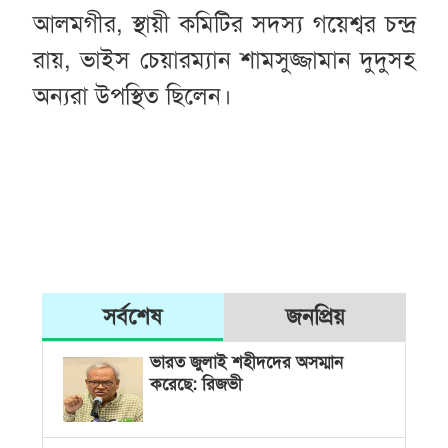
আলমগীর, স্থায়ী কমিটির সদস্য গয়েশ্বর চন্দ্র
রায়, ভাইস চেয়ারম্যান শামসুজ্জামান দুদুসহ
অন্যরা উপস্থিত ছিলেন।
সর্বশেষ
জনপ্রিয়
ভারত জুলাই শহীদদের অসম্মান
করেছে: রিজভী