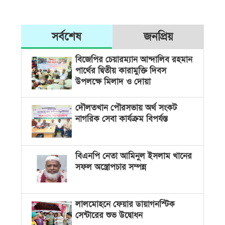
সর্বশেষ
জনপ্রিয়
বিজেপির চেয়ারম্যান আন্দালিব রহমান
পার্থের দ্বিতীয় কারামুক্তি দিবস
উপলক্ষে মিলাদ ও দোয়া
দৌলতখান পৌরসভায় অর্থ সংকট
নাগরিক সেবা কার্যক্রম বিপর্যস্ত
বিএনপি নেতা আমিনুল ইসলাম খানের
সফল অস্ত্রোপচার সম্পন্ন
লালমোহনে ফেয়ার ডায়াগনস্টিক
সেন্টারের শুভ উদ্বোধন