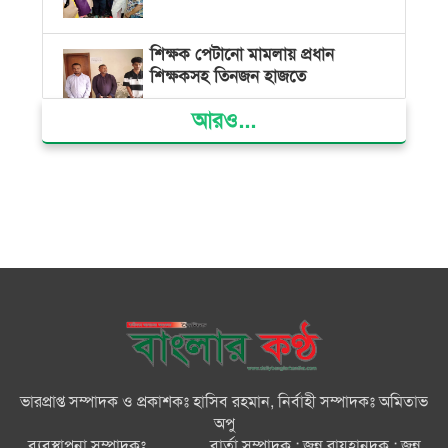
শিক্ষক পেটানো মামলায় প্রধান
শিক্ষকসহ তিনজন হাজতে
আরও...
ভোলায় মিথ্যা অপবাদের বিচার
দাবিতে মানববন্ধন ও বিক্ষোভ
গ্যাস সংকট, ভুতুড়ে বিদ্যুৎ বিল ও
দ্রব্যমূল্য বৃদ্ধির প্রতিবাদে ভোলায় ১১
দলীয় ঐক্যের প্রধানমন্ত্রী বরাবর
স্মারকলিপি প্রদান
ভারত জুলাই শহীদদের অসম্মান
করেছে: রিজভী
ভারপ্রাপ্ত সম্পাদক ও প্রকাশকঃ হাসিব রহমান, নির্বাহী সম্পাদকঃ অমিতাভ
অপু
জাতিসংঘে জুলাই গণঅভ্যুত্থান দিবস
ব্যবস্থাপনা সম্পাদকঃ ............., বার্তা সম্পাদক : জুন্নু রায়হানদক : জুন্নু