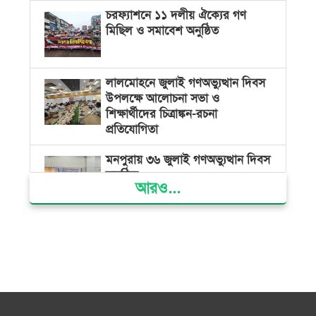
চরফ্যাশনে ১১ দলীয় ঐক্যের গণ
মিছিল ও সমাবেশ অনুষ্ঠিত
লালমোহনে জুলাই গণঅভ্যুত্থান দিবস
উপলক্ষে আলোচনা সভা ও
শিক্ষার্থীদের চিত্রাঙ্কন-রচনা
প্রতিযোগিতা
মনপুরায় ৩৬ জুলাই গণঅভ্যুত্থান দিবস
অনুষ্ঠিত
আরও...
জনগণের গণতান্ত্রিক অধিকার হরণের
প্রতিবাদেই ৩৬ জুলাইয়ের গণঅভ্যুত্থান
সফল হয়েছে : অধ্যক্ষ ইউনুস শরীফ
দৌলতখানে গণঅভ্যুত্থান দিবস পালন