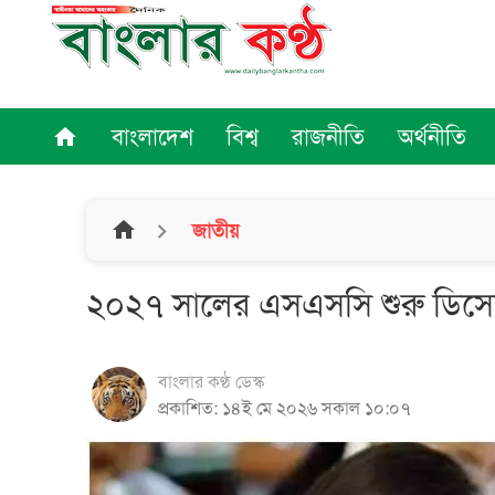
বাংলাদেশ
বিশ্ব
রাজনীতি
অর্থনীতি
home
home
জাতীয়
২০২৭ সালের এসএসসি শুরু ডিসেম্
বাংলার কণ্ঠ ডেস্ক
প্রকাশিত: ১৪ই মে ২০২৬ সকাল ১০:০৭