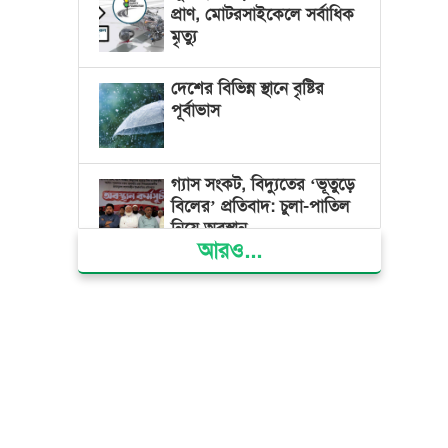
প্রাণ, মোটরসাইকেলে সর্বাধিক
মৃত্যু
দেশের বিভিন্ন স্থানে বৃষ্টির
পূর্বাভাস
গ্যাস সংকট, বিদ্যুতের ‘ভূতুড়ে
বিলের’ প্রতিবাদ: চুলা-পাতিল
নিয়ে অবস্থান
আরও...
ক্ষমতার কেন্দ্র গণভবন থেকে
রক্তাক্ত গণঅভ্যুত্থানের স্মৃতি
জাদুঘর
জুলাই গণ-অভ্যুত্থান দিবসে
ভোলায় ৩০০ রোগীকে
বিনামূল্যে চিকিৎসাসেবা