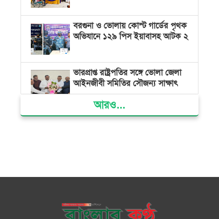
বরগুনা ও ভোলায় কোস্ট গার্ডের পৃথক
অভিযানে ১২৯ পিস ইয়াবাসহ আটক ২
ভারপ্রাপ্ত রাষ্ট্রপতির সঙ্গে ভোলা জেলা
আইনজীবী সমিতির সৌজন্য সাক্ষাৎ
আরও...
দৌলতখানে জমি বিরোধে পরিবারকে
ঘরছাড়া, আদালতের নিষেধাজ্ঞা অমান্য
করে ঘর নির্মাণের অভিযোগ
মনপুরায় সংরক্ষিত বনাঞ্চলের খালে
বিষ দিয়ে মাছ ধরায় ৩ জেলে আটক
তজুমদ্দিনে চর মোজাম্মেলে চাঁদাবাজি
ও রাজনৈতিক চক্রান্তের অপচেষ্টার