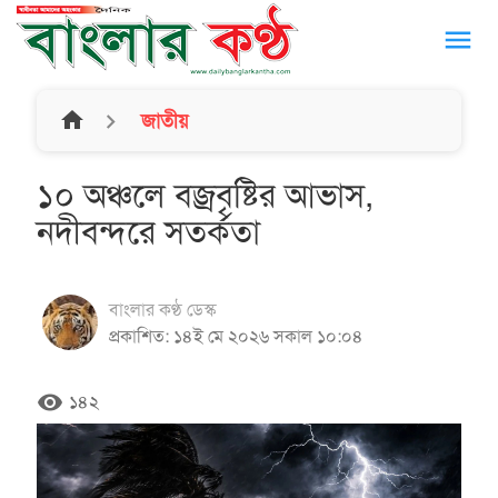
menu
home
জাতীয়
১০ অঞ্চলে বজ্রবৃষ্টির আভাস,
নদীবন্দরে সতর্কতা
বাংলার কণ্ঠ ডেস্ক
প্রকাশিত: ১৪ই মে ২০২৬ সকাল ১০:০৪
remove_red_eye
১৪২