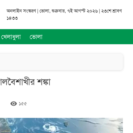
অনলাইন সংস্করণ | ভোলা, শুক্রবার, ৭ই আগস্ট ২০২৬ | ২৩শে শ্রাবণ
১৪৩৩
খেলাধুলা
ভোলা
 কালবৈশাখীর শঙ্কা
remove_red_eye
১৫৫