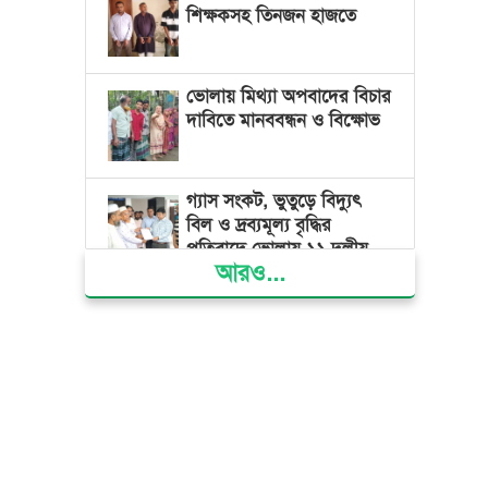
শিক্ষকসহ তিনজন হাজতে
ভোলায় মিথ্যা অপবাদের বিচার
দাবিতে মানববন্ধন ও বিক্ষোভ
গ্যাস সংকট, ভুতুড়ে বিদ্যুৎ
বিল ও দ্রব্যমূল্য বৃদ্ধির
প্রতিবাদে ভোলায় ১১ দলীয়
আরও...
ঐক্যের প্রধানমন্ত্রী বরাবর
স্মারকলিপি প্রদান
ভারত জুলাই শহীদদের
অসম্মান করেছে: রিজভী
জাতিসংঘে জুলাই গণঅভ্যুত্থান
দিবস পালিত