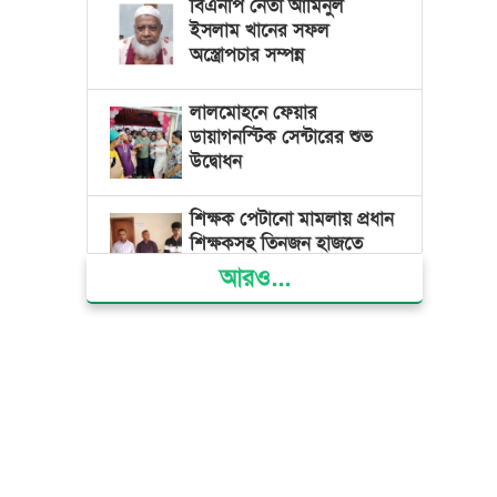
বিএনপি নেতা আমিনুল
ইসলাম খানের সফল
অস্ত্রোপচার সম্পন্ন
লালমোহনে ফেয়ার
ডায়াগনস্টিক সেন্টারের শুভ
উদ্বোধন
শিক্ষক পেটানো মামলায় প্রধান
শিক্ষকসহ তিনজন হাজতে
আরও...
ভোলায় মিথ্যা অপবাদের বিচার
দাবিতে মানববন্ধন ও বিক্ষোভ
গ্যাস সংকট, ভুতুড়ে বিদ্যুৎ
বিল ও দ্রব্যমূল্য বৃদ্ধির
প্রতিবাদে ভোলায় ১১ দলীয়
ঐক্যের প্রধানমন্ত্রী বরাবর