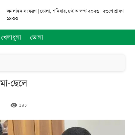
অনলাইন সংস্করণ | ভোলা, শনিবার, ৮ই আগস্ট ২০২৬ | ২৩শে শ্রাবণ
১৪৩৩
খেলাধুলা
ভোলা
 মা-ছেলে
remove_red_eye
১৪৮