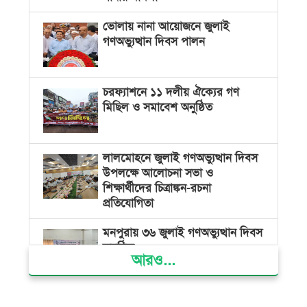
ভোলায় নানা আয়োজনে জুলাই
গণঅভ্যুত্থান দিবস পালন
চরফ্যাশনে ১১ দলীয় ঐক্যের গণ
মিছিল ও সমাবেশ অনুষ্ঠিত
লালমোহনে জুলাই গণঅভ্যুত্থান দিবস
উপলক্ষে আলোচনা সভা ও
শিক্ষার্থীদের চিত্রাঙ্কন-রচনা
প্রতিযোগিতা
মনপুরায় ৩৬ জুলাই গণঅভ্যুত্থান দিবস
অনুষ্ঠিত
আরও...
জনগণের গণতান্ত্রিক অধিকার হরণের