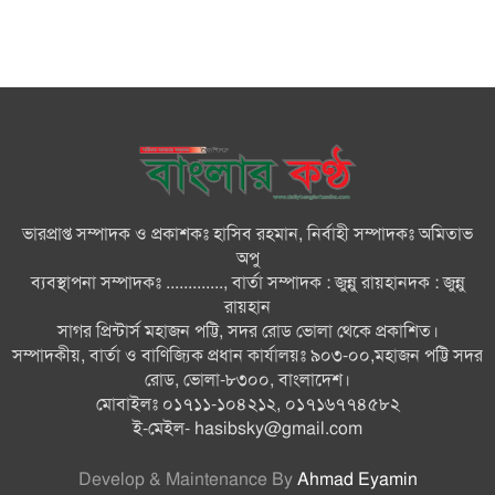
প্রতিবাদেই ৩৬ জুলাইয়ের গণঅভ্যুত্থান
সফল হয়েছে : অধ্যক্ষ ইউনুস শরীফ
দৌলতখানে গণঅভ্যুত্থান দিবস পালন
জুলাই শহিদ পরিবার ও যোদ্ধাদের
মর্যাদা নিশ্চিত করা সরকারের পবিত্র
দায়িত্ব : ভারপ্রাপ্ত রাষ্ট্রপতি
ভারপ্রাপ্ত সম্পাদক ও প্রকাশকঃ হাসিব রহমান, নির্বাহী সম্পাদকঃ অমিতাভ
অপু
রাষ্ট্রীয় অনুষ্ঠানে বিশৃঙ্খলা ও ‘ভুয়া’
ব্যবস্থাপনা সম্পাদকঃ ............., বার্তা সম্পাদক : জুন্নু রায়হানদক : জুন্নু
স্লোগান অত্যন্ত দুঃখজনক
রায়হান
সাগর প্রিন্টার্স মহাজন পট্টি, সদর রোড ভোলা থেকে প্রকাশিত।
সম্পাদকীয়, বার্তা ও বাণিজ্যিক প্রধান কার্যালয়ঃ ৯০৩-০০,মহাজন পট্টি সদর
গণঅভ্যুত্থানের মহানায়ক জনগণ:
রোড, ভোলা-৮৩০০, বাংলাদেশ।
প্রধানমন্ত্রী
মোবাইলঃ ০১৭১১-১০৪২১২, ০১৭১৬৭৭৪৫৮২
ই-মেইল-
hasibsky@gmail.com
Develop & Maintenance By
Ahmad Eyamin