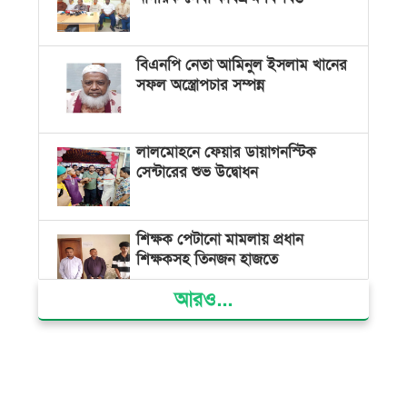
বিএনপি নেতা আমিনুল ইসলাম খানের
সফল অস্ত্রোপচার সম্পন্ন
লালমোহনে ফেয়ার ডায়াগনস্টিক
সেন্টারের শুভ উদ্বোধন
শিক্ষক পেটানো মামলায় প্রধান
শিক্ষকসহ তিনজন হাজতে
আরও...
ভোলায় মিথ্যা অপবাদের বিচার
দাবিতে মানববন্ধন ও বিক্ষোভ
গ্যাস সংকট, ভুতুড়ে বিদ্যুৎ বিল ও