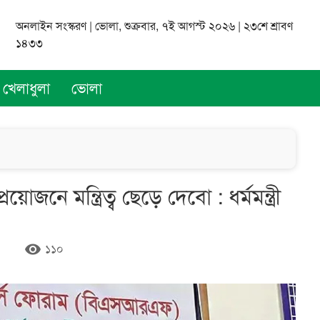
অনলাইন সংস্করণ | ভোলা, শুক্রবার, ৭ই আগস্ট ২০২৬ | ২৩শে শ্রাবণ
১৪৩৩
খেলাধুলা
ভোলা
য়োজনে মন্ত্রিত্ব ছেড়ে দেবো : ধর্মমন্ত্রী
remove_red_eye
১১০