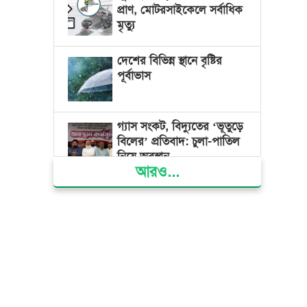
প্রাণ, মোটরসাইকেলে সর্বাধিক
মৃত্যু
দেশের বিভিন্ন স্থানে বৃষ্টির
পূর্বাভাস
গ্যাস সংকট, বিদ্যুতের ‘ভূতুড়ে
বিলের’ প্রতিবাদ: চুলা-পাতিল
নিয়ে অবস্থান
আরও...
ক্ষমতার কেন্দ্র গণভবন থেকে
রক্তাক্ত গণঅভ্যুত্থানের স্মৃতি
জাদুঘর
জুলাই গণ-অভ্যুত্থান দিবসে
ভোলায় ৩০০ রোগীকে
বিনামূল্যে চিকিৎসাসেবা