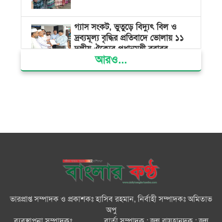
গ্যাস সংকট, ভুতুড়ে বিদ্যুৎ বিল ও
দ্রব্যমূল্য বৃদ্ধির প্রতিবাদে ভোলায় ১১
দলীয় ঐক্যের প্রধানমন্ত্রী বরাবর
আরও...
স্মারকলিপি প্রদান
ভারত জুলাই শহীদদের অসম্মান
করেছে: রিজভী
জাতিসংঘে জুলাই গণঅভ্যুত্থান দিবস
পালিত
জুলাইয়ে সড়কে ঝরল ৪১৬ প্রাণ,
মোটরসাইকেলে সর্বাধিক মৃত্যু
ভারপ্রাপ্ত সম্পাদক ও প্রকাশকঃ হাসিব রহমান, নির্বাহী সম্পাদকঃ অমিতাভ
দেশের বিভিন্ন স্থানে বৃষ্টির পূর্বাভাস
অপু
ব্যবস্থাপনা সম্পাদকঃ ............., বার্তা সম্পাদক : জুন্নু রায়হানদক : জুন্নু