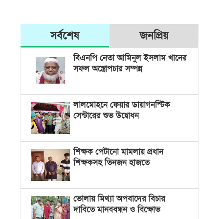
সর্বশেষ
জনপ্রিয়
বিএনপি নেতা আমিনুল ইসলাম খানের
সফল অস্ত্রোপচার সম্পন্ন
লালমোহনে ফেয়ার ডায়াগনস্টিক
সেন্টারের শুভ উদ্বোধন
শিক্ষক পেটানো মামলায় প্রধান
শিক্ষকসহ তিনজন হাজতে
ভোলায় মিথ্যা অপবাদের বিচার
দাবিতে মানববন্ধন ও বিক্ষোভ