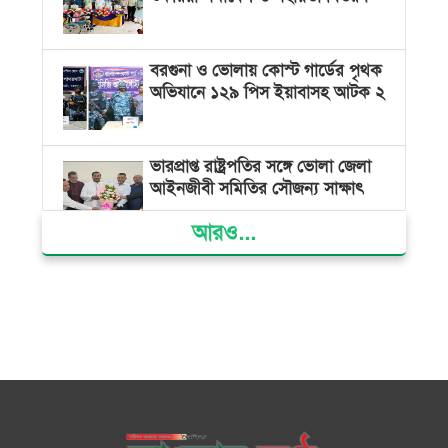
বরগুনা ও ভোলায় কোস্ট গার্ডের পৃথক
অভিযানে ১২৯ পিস ইয়াবাসহ আটক ২
ভারপ্রাপ্ত রাষ্ট্রপতির সঙ্গে ভোলা জেলা
আইনজীবী সমিতির সৌজন্য সাক্ষাৎ
আরও...
দৌলতখানে জমি বিরোধে পরিবারকে
ঘরছাড়া, আদালতের নিষেধাজ্ঞা অমান্য
করে ঘর নির্মাণের অভিযোগ
মনপুরায় সংরক্ষিত বনাঞ্চলের খালে
বিষ দিয়ে মাছ ধরায় ৩ জেলে আটক
তজুমদ্দিনে চর মোজাম্মেলে চাঁদাবাজি