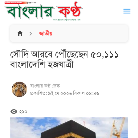
menu
home
জাতীয়
সৌদি আরবে পৌঁছেছেন ৫০,১১১
বাংলাদেশি হজযাত্রী
বাংলার কণ্ঠ ডেস্ক
প্রকাশিত: ৯ই মে ২০২৬ বিকাল ০৪:৪৬
remove_red_eye
২১০