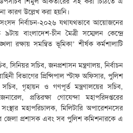
রণালয়ের উপসচিব শিমুল আকতারের সই করা চিঠিতে এ
োনো কারণ উল্লেখ করা হয়নি।
য় সংসদ নির্বাচন-২০২৬ যথাযথভাবে আয়োজনের
৯টায় বাংলাদেশ-চীন মৈত্রী সম্মেলন কেন্দ্রে
শৃঙ্খলা রক্ষায় সমন্বিত ভূমিকা’ শীর্ষক কর্মশালাটি
সচিব, সিনিয়র সচিব, জনপ্রশাসন মন্ত্রণালয়, নির্বাচন
হিনী বিভাগের প্রিন্সিপাল স্টাফ অফিসার, পুলিশ
চিব, গৃহায়ন ও গণপূর্ত মন্ত্রণালয়ের সচিব,
জেনারেল, প্রতিরক্ষা গোযেন্দা মহাপরিদপ্তরের
া সংস্থার মহাপরিচালক, মিলিটারি অপারেশনসের
সব জেলা প্রশাসক এবং সব পুলিশ কমিশনারকে এ