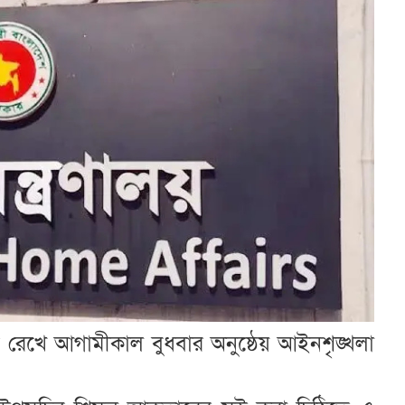
 রেখে আগামীকাল বুধবার অনুষ্ঠেয় আইনশৃঙ্খলা