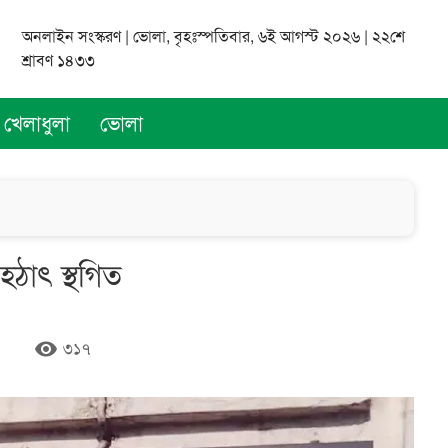
অনলাইন সংস্করণ | ভোলা, বৃহঃস্পতিবার, ৬ই আগস্ট ২০২৬ | ২২শে
শ্রাবণ ১৪৩৩
খেলাধুলা
ভোলা
হঠাৎ স্থগিত
remove_red_eye
৩১৭