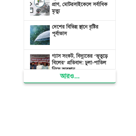
প্রাণ, মোটরসাইকেলে সর্বাধিক
মৃত্যু
দেশের বিভিন্ন স্থানে বৃষ্টির
পূর্বাভাস
গ্যাস সংকট, বিদ্যুতের ‘ভূতুড়ে
বিলের’ প্রতিবাদ: চুলা-পাতিল
নিয়ে অবস্থান
আরও...
ক্ষমতার কেন্দ্র গণভবন থেকে
রক্তাক্ত গণঅভ্যুত্থানের স্মৃতি
জাদুঘর
জুলাই গণ-অভ্যুত্থান দিবসে
ভোলায় ৩০০ রোগীকে
বিনামূল্যে চিকিৎসাসেবা