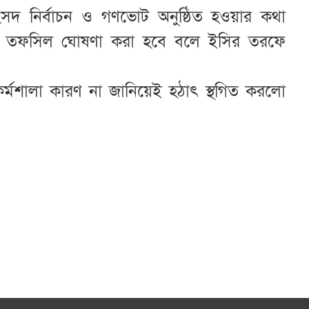
 সংসদ নির্বাচন ও গণভোট অনুষ্ঠিত হওয়ার কথা
্তাহে তফসিল ঘোষণা করা হবে বলে ইসির তরফে
 কর্মশালা কারণ না জানিয়েই হঠাৎ স্থগিত করলো