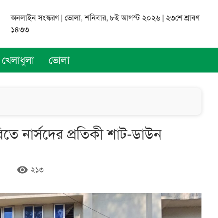
অনলাইন সংস্করণ | ভোলা, শনিবার, ৮ই আগস্ট ২০২৬ | ২৩শে শ্রাবণ
১৪৩৩
খেলাধুলা
ভোলা
ে নার্সদের প্রতিকী শাট-ডাউন
remove_red_eye
২১৩