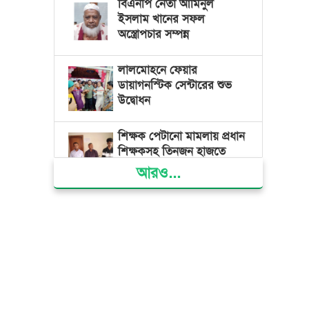
বিএনপি নেতা আমিনুল
ইসলাম খানের সফল
অস্ত্রোপচার সম্পন্ন
লালমোহনে ফেয়ার
ডায়াগনস্টিক সেন্টারের শুভ
উদ্বোধন
শিক্ষক পেটানো মামলায় প্রধান
শিক্ষকসহ তিনজন হাজতে
আরও...
ভোলায় মিথ্যা অপবাদের বিচার
দাবিতে মানববন্ধন ও বিক্ষোভ
গ্যাস সংকট, ভুতুড়ে বিদ্যুৎ
বিল ও দ্রব্যমূল্য বৃদ্ধির
প্রতিবাদে ভোলায় ১১ দলীয়
ঐক্যের প্রধানমন্ত্রী বরাবর