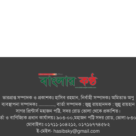
ভারপ্রাপ্ত সম্পাদক ও প্রকাশকঃ হাসিব রহমান, নির্বাহী সম্পাদকঃ অমিতাভ অপু
ব্যবস্থাপনা সম্পাদকঃ ............., বার্তা সম্পাদক : জুন্নু রায়হানদক : জুন্নু রায়হান
সাগর প্রিন্টার্স মহাজন পট্টি, সদর রোড ভোলা থেকে প্রকাশিত।
ার্তা ও বাণিজ্যিক প্রধান কার্যালয়ঃ ৯০৩-০০,মহাজন পট্টি সদর রোড, ভোলা-৮৩
মোবাইলঃ ০১৭১১-১০৪২১২, ০১৭১৬৭৭৪৫৮২
ই-মেইল-
hasibsky@gmail.com