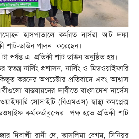
মোহন হাসপাতালে কর্মরত নার্সরা আট দফা
তিকী শাট-ডাউন পালন করেছেন।
 পর্যন্ত এ প্রতিকী শাট ডাউন অনুষ্ঠিত হয়।
বতন্ত্র নার্সিং প্রশাসন, নার্সিং ও মিডওয়াইফারি
 একিভূত করনের অপচেষ্টার প্রতিবাদে এবং আশ্বাস
াবীগুলো বাস্তবায়নের দাবীতে বাংলাদেশ নার্সেস
ফারি সোসাইটি (বিএমএস) স্বাস্থ্য কমপ্লেক্স
াইফ কর্মকর্তাবৃন্দের পক্ষ হতে প্রতিকী শাট
ইজার দিবালী রানী দে, তাসলিমা বেগম, সিনিয়র