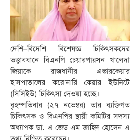
দেশি–বিদেশি বিশেষজ্ঞ চিকিৎসকদের
তত্ত্বাবধানে বিএনপি চেয়ারপারসন খালেদা
জিয়াকে রাজধানীর এভারকেয়ার
হাসপাতালের করোনারি কেয়ার ইউনিটে
(সিসিইউ) চিকিৎসা দেওয়া হচ্ছে।
বৃহস্পতিবার (২৭ নভেম্বর) তার ব্যক্তিগত
চিকিৎসক ও বিএনপির স্থায়ী কমিটির সদস্য
অধ্যাপক ডা. এ জেড এম জাহিদ হোসেন এ
তথ্য নিশ্চিত করেছেন।