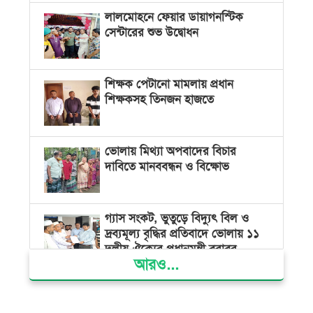
লালমোহনে ফেয়ার ডায়াগনস্টিক
সেন্টারের শুভ উদ্বোধন
শিক্ষক পেটানো মামলায় প্রধান
শিক্ষকসহ তিনজন হাজতে
ভোলায় মিথ্যা অপবাদের বিচার
দাবিতে মানববন্ধন ও বিক্ষোভ
গ্যাস সংকট, ভুতুড়ে বিদ্যুৎ বিল ও
দ্রব্যমূল্য বৃদ্ধির প্রতিবাদে ভোলায় ১১
দলীয় ঐক্যের প্রধানমন্ত্রী বরাবর
আরও...
স্মারকলিপি প্রদান
ভারত জুলাই শহীদদের অসম্মান
করেছে: রিজভী