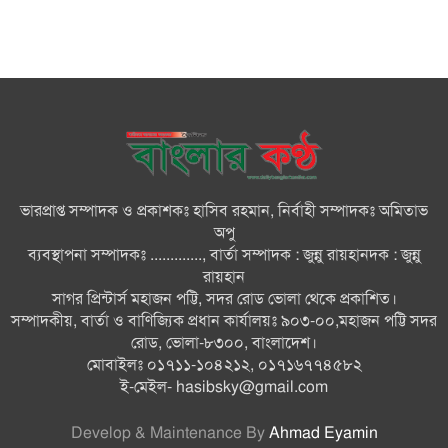
জাতিসংঘে জুলাই গণঅভ্যুত্থান দিবস
পালিত
জুলাইয়ে সড়কে ঝরল ৪১৬ প্রাণ,
মোটরসাইকেলে সর্বাধিক মৃত্যু
ভারপ্রাপ্ত সম্পাদক ও প্রকাশকঃ হাসিব রহমান, নির্বাহী সম্পাদকঃ অমিতাভ
দেশের বিভিন্ন স্থানে বৃষ্টির পূর্বাভাস
অপু
ব্যবস্থাপনা সম্পাদকঃ ............., বার্তা সম্পাদক : জুন্নু রায়হানদক : জুন্নু
রায়হান
সাগর প্রিন্টার্স মহাজন পট্টি, সদর রোড ভোলা থেকে প্রকাশিত।
গ্যাস সংকট, বিদ্যুতের ‘ভূতুড়ে বিলের’
সম্পাদকীয়, বার্তা ও বাণিজ্যিক প্রধান কার্যালয়ঃ ৯০৩-০০,মহাজন পট্টি সদর
প্রতিবাদ: চুলা-পাতিল নিয়ে অবস্থান
রোড, ভোলা-৮৩০০, বাংলাদেশ।
মোবাইলঃ ০১৭১১-১০৪২১২, ০১৭১৬৭৭৪৫৮২
ই-মেইল-
hasibsky@gmail.com
Develop & Maintenance By
Ahmad Eyamin